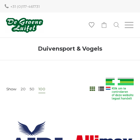
+31 (0)117-461731
0
Duivensport & Vogels
Show
20
50
100