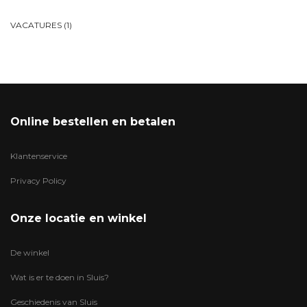
VACATURES
(1)
Online bestellen en betalen
Klantenservice
Privacy Policy
Onze locatie en winkel
De winkel
Wat is er te doen in Sluis?
Geschiedenis van Sluis