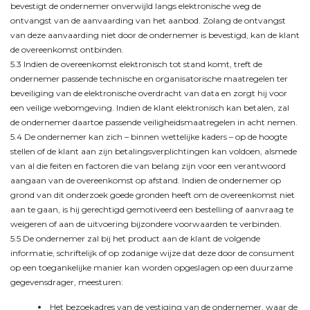
bevestigt de ondernemer onverwijld langs elektronische weg de
ontvangst van de aanvaarding van het aanbod. Zolang de ontvangst
van deze aanvaarding niet door de ondernemer is bevestigd, kan de klant
de overeenkomst ontbinden.
5.3 Indien de overeenkomst elektronisch tot stand komt, treft de
ondernemer passende technische en organisatorische maatregelen ter
beveiliging van de elektronische overdracht van data en zorgt hij voor
een veilige webomgeving. Indien de klant elektronisch kan betalen, zal
de ondernemer daartoe passende veiligheidsmaatregelen in acht nemen.
5.4 De ondernemer kan zich – binnen wettelijke kaders – op de hoogte
stellen of de klant aan zijn betalingsverplichtingen kan voldoen, alsmede
van al die feiten en factoren die van belang zijn voor een verantwoord
aangaan van de overeenkomst op afstand. Indien de ondernemer op
grond van dit onderzoek goede gronden heeft om de overeenkomst niet
aan te gaan, is hij gerechtigd gemotiveerd een bestelling of aanvraag te
weigeren of aan de uitvoering bijzondere voorwaarden te verbinden.
5.5 De ondernemer zal bij het product aan de klant de volgende
informatie, schriftelijk of op zodanige wijze dat deze door de consument
op een toegankelijke manier kan worden opgeslagen op een duurzame
gegevensdrager, meesturen:
Het bezoekadres van de vestiging van de ondernemer, waar de