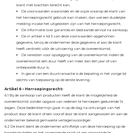
klant met klachten terecht kan;
De voorwaarden waaronder en de wijze waarop de klant van
het herroepingsrecht gebruik kan maken, dan wel een duidelijke
melding inzake het uitgesloten zijn van het herroepingsrecht;
De informatie over garanties en bestaande service na aankoop;
De in artikel 4 lid 3 van deze voorwaarden opgenomen
gegevens, tenzij de ondernemer deze gegevens al aan de klant
heeft verstrekt vóór de uitvoering van de overeenkomst;
De vereisten voor opzegging van de overeenkomst indien de
overeenkomst een duur heeft van meer dan één jaar of van
onbepaalde duur is;
In geval van een duurtransactie is de bepaling in het vorige lid
slechts van toepassing op de eerste levering.
Artikel 6 –
Herroepingsrecht:
6.1 Bij de aankoop van producten heeft de klant de mogelijkheid de
overeenkomst zonder opgave van redenen te herroepen gedurende 14
dagen. Deze bedenktermijn gaat in op de dag na ontvangst van het
product door de klant of een vooraf door de klant aangewezen en aan de
ondernemer bekend gemaakte vertegenwoordiger.
6.2 De klant dient de ondernemer schriftelijk van deze herroeping op de
hoogte te stellen en het ongeopende product per omgaande te