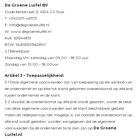
De Groene Luifel BV
Oude Kerkstraat 12 4524 CV Sluis
T: +31(0)117-461731
E:
info@degroeneluifel.nl
W:
www.degroeneluifel.nl
KvK: 63644819
BTW: NL855331562B01
2.1 Bereikbaar:
Maandag t/m zaterdag van 09:00 – 18:00 uur.
Zondag van 10.00 – 18.00uur.
Artikel 3 –
Toepasselijkheid:
3.1 Deze algemene voorwaarden zijn van toepassing op elk aanbod van
de ondernemer en op elke tot stand gekomen overeenkomst op afstand
tussen ondernemer en de klant.
3.2 Voordat de overeenkomst op afstand wordt gesloten, wordt de tekst
van deze algemene voorwaarden aan de klant beschikbaar gesteld.
Indien dit redelijkerwijs niet mogelijk is, zal voordat de overeenkomst op
afstand wordt gesloten, worden aangegeven dat de algemene
voorwaarden bij de ondernemer te te zien zijn op
De Groene
Luifel.nl
.