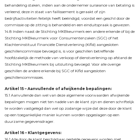
behandeling staken, indien aan de ondernemer surseance van betaling is
verleend, deze in staat van faillissement is geraakt of zijn
bedrijfsactiviteiten feitelijk heeft beëindigd, voordat een geschil door de
commissie op de zitting is behandeld en een einduitspraak is gewezen.
14.8 Indien naast de Stichting MKBkeurmerk een andere erkende of bij de
Stichting MKBkeurmerk voor Consumentenzaken (SGC) of het
Klachteninstituut Financiële Dienstverlening (Kifid) aangesloten
geschillencommissie bevoegd is, is voor geschillen betreffende
hoofdzakelijk de methode van verkoop of dienstverlening op afstand de
Stichting MKBkeurmerk bij uitsluiting bevoegd. Voor alle overige
geschillen de andere erkende bij SGC of Kifid aangesloten
geschillencommissies.
Artikel 15 – Aanvullende of afwijkende bepalingen:
15.1 Aanvullende dan wel van deze algemene voorwaarden afwijkende
bepalingen mogen niet ten nadele van de klant zijn en dienen schriftelijk
te worden vastgelegd dan wel op zodanige wijze dat deze door de klant
op een toegankelijke manier kunnen worden opgeslagen op een
duurzame gegevensdrager.
Artikel 16 – Klantgegevens:
16.1 Alle door de klant beschikbaar gestelde gegevens worden met