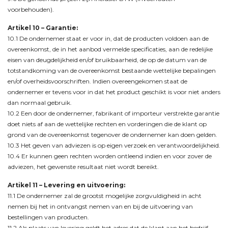
voorbehouden).
Artikel 10
– Garantie:
10.1 De ondernemer staat er voor in, dat de producten voldoen aan de
overeenkomst, de in het aanbod vermelde specificaties, aan de redelijke
eisen van deugdelijkheid en/of bruikbaarheid, de op de datum van de
totstandkoming van de overeenkomst bestaande wettelijke bepalingen
en/of overheidsvoorschriften. Indien overeengekomen staat de
ondernemer er tevens voor in dat het product geschikt is voor niet anders
dan normaal gebruik.
10.2 Een door de ondernemer, fabrikant of importeur verstrekte garantie
doet niets af aan de wettelijke rechten en vorderingen die de klant op
grond van de overeenkomst tegenover de ondernemer kan doen gelden.
10.3 Het geven van adviezen is op eigen verzoek en verantwoordelijkheid.
10.4 Er kunnen geen rechten worden ontleend indien en voor zover de
adviezen, het gewenste resultaat niet wordt bereikt.
Artikel 11
– Levering en uitvoering:
11.1 De ondernemer zal de grootst mogelijke zorgvuldigheid in acht
nemen bij het in ontvangst nemen van en bij de uitvoering van
bestellingen van producten.
11.2 Als plaats van levering geldt het adres dat de klant aan het bedrijf