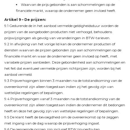
Waarvan de prijs gebonden is aan schommelingen op de
financiële markt, waarop de ondernemer geen invloed heeft.
Artikel 9 –
De prijzen
:
9.1 Gedurende de in het aanbod vermelde geldigheidsduur worden de
prijzen van de aangeboden producten niet verhoogd, behoudens
prijswijzigingen als gevolg van veranderingen in BTW-tarieven.
9.2 In afwijking van het vorige lid kan de ondernemer producten of
diensten waarvan de prijzen gebonden zijn aan schommelingen op de
financiële markt en waar de ondernemer geen invloed op heeft, met
variabele prijzen aanbieden. Deze gebondenheid aan schommelingen en
het feit dat eventueel vermelde prijzen richtprijzen zijn, worden bij het
aanbod vermeld.
9.3 Prijsverhogingen binnen 3 maanden na de totstandkoming van de
overeenkomst zijn alleen toegestaan indien zij het gevolg zijn van
wettelijke regelingen of bepalingen.
9.4 Prijsverhogingen vanaf 3 maanden na de totstandkoming van de
overeenkomst zijn alleen toegestaan indien de ondernemer dit bedongen
heeft en deze het gevolg zijn van wettelijke regelingen of bepalingen.
9.5 De klant heeft de bevoegdheid om de overeenkomst op te zeggen
met ingang van de dag waarop de prijsverhoging ingaat.
9.6 De genoemde prijzen zijn inclusief BTW (invoerfouten