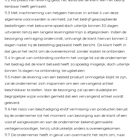
kenbaar heeft gemaakt.
11.3 Met inachtneming van hetgeen hierover in artikel 4 van deze
algemene voorwaarden is vermeld, zal het bedrijf geaccepteerde
bestellingen met bekwame spoed doch uiterlijk binnen 30 dagen
uitvoeren tenzij een langere leveringstermijn is afgesproken. Indien de
bezorging vertraging ondervindt, ontvangt de klant hiervan binnen 2
dagen nadat hij de bestelling geplaatst heeft bericht. De klant heeft in
dat geval het recht om de overeenkomst zonder kosten te ontbinden.
11.4 In geval van ontbinding conform het vorige lid zal de ondernemer
het bedrag dat de klant betaald heeft zo spoedig mogelijk, doch uiterlijk
binnen 14 dagen na ontbinding, terugbetalen.
11.5 Indien de levering van een besteld product onmogelijk blijkt te zijn,
zal de ondernemer zich inspannen om een vervangend artikel
beschikbaar te stellen. Voor de bezorging zal op een duidelijke en
begrijpelijke wijze worden gemeld dat een vervangend artikel wordt
geleverd.
11.6 Het risico van beschadiging en/of vermissing van producten berust
bij de ondernemer tot het moment van bezorging aan de klant of een
vooraf aangewezen en aan de ondernemer bekend gemaakte
vertegenwoordiger, tenzij uitdrukkelijk anders is overeengekomen.
11.7 De ondernemer heeft in geval van overmacht het recht om, naar