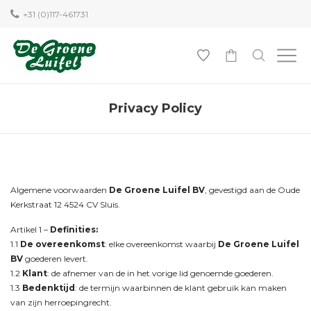
+31 (0)117-461731
0
Privacy Policy
Algemene voorwaarden
De Groene Luifel BV
, gevestigd aan de Oude
Kerkstraat 12 4524 CV Sluis.
Artikel 1 –
Definities:
1.1
De overeenkomst
: elke overeenkomst waarbij
De Groene Luifel
BV
goederen levert.
1.2
Klant
: de afnemer van de in het vorige lid genoemde goederen.
1.3
Bedenktijd
: de termijn waarbinnen de klant gebruik kan maken
van zijn herroepingrecht.