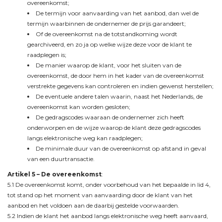
overeenkomst;
De termijn voor aanvaarding van het aanbod, dan wel de
termijn waarbinnen de ondernemer de prijs garandeert;
Of de overeenkomst na de totstandkoming wordt
gearchiveerd, en zo ja op welke wijze deze voor de klant te
raadplegen is;
De manier waarop de klant, voor het sluiten van de
overeenkomst, de door hem in het kader van de overeenkomst
verstrekte gegevens kan controleren en indien gewenst herstellen;
De eventuele andere talen waarin, naast het Nederlands, de
overeenkomst kan worden gesloten;
De gedragscodes waaraan de ondernemer zich heeft
onderworpen en de wijze waarop de klant deze gedragscodes
langs elektronische weg kan raadplegen;
De minimale duur van de overeenkomst op afstand in geval
van een duurtransactie.
Artikel 5 –
De overeenkomst
:
5.1 De overeenkomst komt, onder voorbehoud van het bepaalde in lid 4,
tot stand op het moment van aanvaarding door de klant van het
aanbod en het voldoen aan de daarbij gestelde voorwaarden.
5.2 Indien de klant het aanbod langs elektronische weg heeft aanvaard,