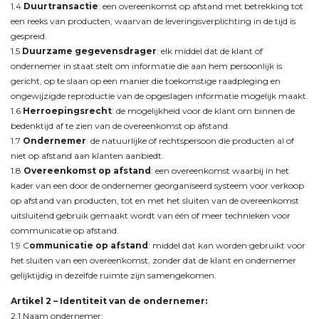
1.4
Duurtransactie
: een overeenkomst op afstand met betrekking tot
een reeks van producten, waarvan de leveringsverplichting in de tijd is
gespreid.
1.5
Duurzame gegevensdrager
: elk middel dat de klant of
ondernemer in staat stelt om informatie die aan hem persoonlijk is
gericht, op te slaan op een manier die toekomstige raadpleging en
ongewijzigde reproductie van de opgeslagen informatie mogelijk maakt.
1.6
Herroepingsrecht
: de mogelijkheid voor de klant om binnen de
bedenktijd af te zien van de overeenkomst op afstand.
1.7
Ondernemer
: de natuurlijke of rechtspersoon die producten al of
niet op afstand aan klanten aanbiedt.
1.8
Overeenkomst op afstand
: een overeenkomst waarbij in het
kader van een door de ondernemer georganiseerd systeem voor verkoop
op afstand van producten, tot en met het sluiten van de overeenkomst
uitsluitend gebruik gemaakt wordt van één of meer technieken voor
communicatie op afstand.
1.9 C
ommunicatie op afstand
: middel dat kan worden gebruikt voor
het sluiten van een overeenkomst, zonder dat de klant en ondernemer
gelijktijdig in dezelfde ruimte zijn samengekomen.
Artikel 2 –
Identiteit van de ondernemer:
2.1 Naam ondernemer: