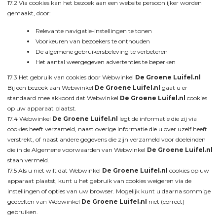
17.2 Via cookies kan het bezoek aan een website persoonlijker worden
gemaakt, door:
Relevante navigatie-instellingen te tonen
Voorkeuren van bezoekers te onthouden
De algemene gebruikersbeleving te verbeteren
Het aantal weergegeven advertenties te beperken
17.3 Het gebruik van cookies door Webwinkel
De Groene Luifel.nl
Bij een bezoek aan Webwinkel
De Groene Luifel.nl
gaat u er
standaard mee akkoord dat Webwinkel
De Groene Luifel.nl
cookies
op uw apparaat plaatst.
17.4 Webwinkel
De Groene Luifel.nl
legt de informatie die zij via
cookies heeft verzameld, naast overige informatie die u over uzelf heeft
verstrekt, of naast andere gegevens die zijn verzameld voor doeleinden
die in de Algemene voorwaarden van Webwinkel
De Groene Luifel.nl
staan vermeld.
17.5 Als u niet wilt dat Webwinkel
De Groene Luifel.nl
cookies op uw
apparaat plaatst, kunt u het gebruik van cookies weigeren via de
instellingen of opties van uw browser. Mogelijk kunt u daarna sommige
gedeelten van Webwinkel
De Groene Luifel.nl
niet (correct)
gebruiken.