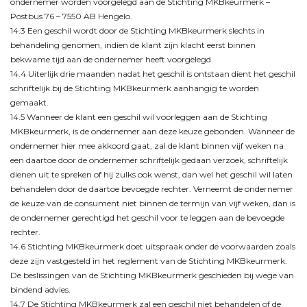
ondernemer worden voorgelegd aan de Stichting MKBkeurmerk –
Postbus 76 – 7550 AB Hengelo.
14.3 Een geschil wordt door de Stichting MKBkeurmerk slechts in
behandeling genomen, indien de klant zijn klacht eerst binnen
bekwame tijd aan de ondernemer heeft voorgelegd.
14.4 Uiterlijk drie maanden nadat het geschil is ontstaan dient het geschil
schriftelijk bij de Stichting MKBkeurmerk aanhangig te worden
gemaakt.
14.5 Wanneer de klant een geschil wil voorleggen aan de Stichting
MKBkeurmerk, is de ondernemer aan deze keuze gebonden. Wanneer de
ondernemer hier mee akkoord gaat, zal de klant binnen vijf weken na
een daartoe door de ondernemer schriftelijk gedaan verzoek, schriftelijk
dienen uit te spreken of hij zulks ook wenst, dan wel het geschil wil laten
behandelen door de daartoe bevoegde rechter. Verneemt de ondernemer
de keuze van de consument niet binnen de termijn van vijf weken, dan is
de ondernemer gerechtigd het geschil voor te leggen aan de bevoegde
rechter.
14.6 Stichting MKBkeurmerk doet uitspraak onder de voorwaarden zoals
deze zijn vastgesteld in het reglement van de Stichting MKBkeurmerk.
De beslissingen van de Stichting MKBkeurmerk geschieden bij wege van
bindend advies.
14.7 De Stichting MKBkeurmerk zal een geschil niet behandelen of de