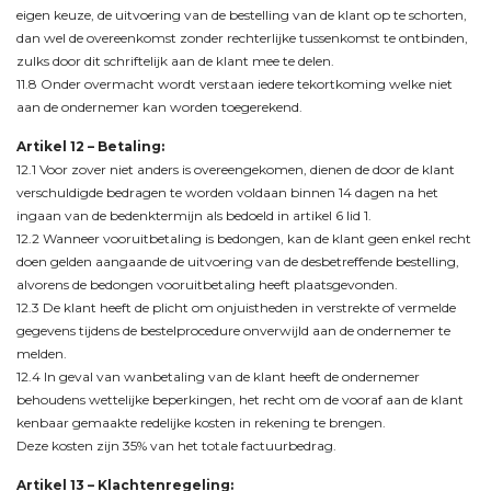
eigen keuze, de uitvoering van de bestelling van de klant op te schorten,
dan wel de overeenkomst zonder rechterlijke tussenkomst te ontbinden,
zulks door dit schriftelijk aan de klant mee te delen.
11.8 Onder overmacht wordt verstaan iedere tekortkoming welke niet
aan de ondernemer kan worden toegerekend.
Artikel 12
– Betaling:
12.1 Voor zover niet anders is overeengekomen, dienen de door de klant
verschuldigde bedragen te worden voldaan binnen 14 dagen na het
ingaan van de bedenktermijn als bedoeld in artikel 6 lid 1.
12.2 Wanneer vooruitbetaling is bedongen, kan de klant geen enkel recht
doen gelden aangaande de uitvoering van de desbetreffende bestelling,
alvorens de bedongen vooruitbetaling heeft plaatsgevonden.
12.3 De klant heeft de plicht om onjuistheden in verstrekte of vermelde
gegevens tijdens de bestelprocedure onverwijld aan de ondernemer te
melden.
12.4 In geval van wanbetaling van de klant heeft de ondernemer
behoudens wettelijke beperkingen, het recht om de vooraf aan de klant
kenbaar gemaakte redelijke kosten in rekening te brengen.
Deze kosten zijn 35% van het totale factuurbedrag.
Artikel 13 – Klachtenregeling: