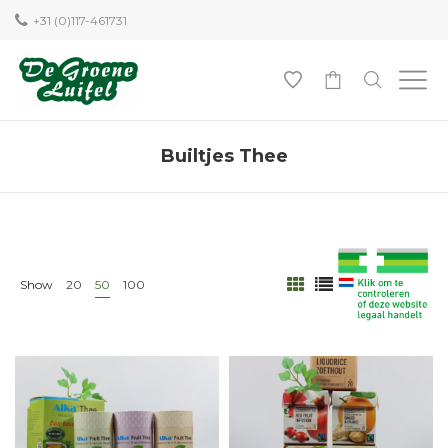
+31 (0)117-461731
0
Builtjes Thee
Show
20
50
100