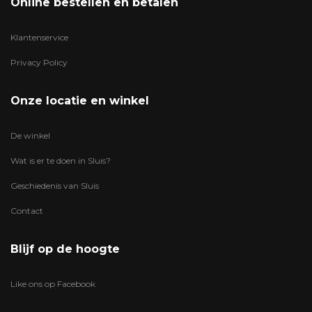
Online bestellen en betalen
Klantenservice
Privacy Policy
Onze locatie en winkel
De winkel
Wat is er te doen in Sluis?
Geschiedenis van Sluis
Contact
Blijf op de hoogte
Like ons op Facebook