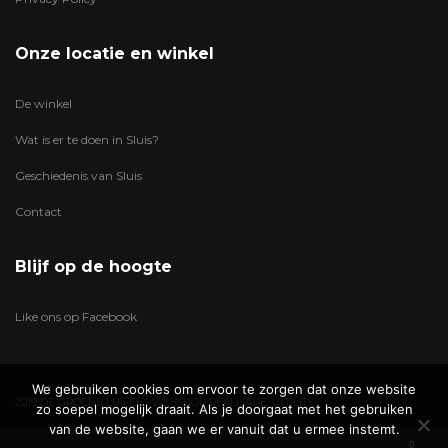
Onze locatie en winkel
De winkel
Wat is er te doen in Sluis?
Geschiedenis van Sluis
Contact
Blijf op de hoogte
Like ons op Facebook
We gebruiken cookies om ervoor te zorgen dat onze website
2019 DE GROENE LUIFEL - WEBSHOP REALISATIE:
ULTILITY
zo soepel mogelijk draait. Als je doorgaat met het gebruiken
van de website, gaan we er vanuit dat u ermee instemt.
0