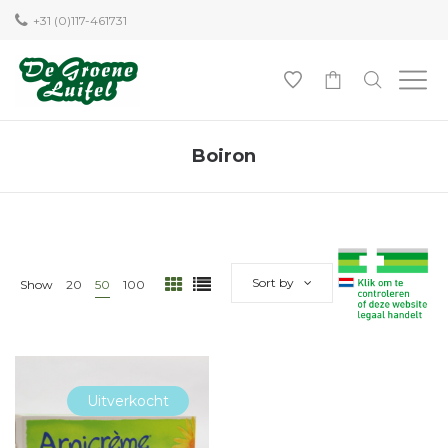
+31 (0)117-461731
0
Boiron
Sort by
Show
20
50
100
Uitverkocht