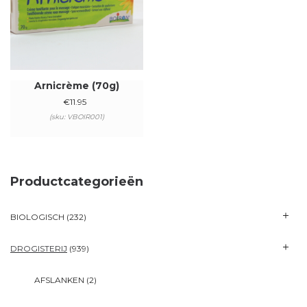
Arnicrème (70g)
€
11.95
(sku: VBOIR001)
Productcategorieën
BIOLOGISCH
(232)
DROGISTERIJ
(939)
AFSLANKEN
(2)