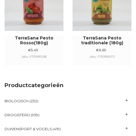
TerraSana Pesto
TerraSana Pesto
Rosso(180g)
traditionale (180g)
€
5.49
€
6.69
(sku: FTERR008)
(sku: FTERR007)
Productcategorieën
BIOLOGISCH
(232)
DROGISTERIJ
(939)
DUIVENSPORT & VOGELS
(419)