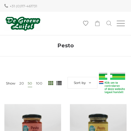
+31 (0)117-461731
0
Pesto
Sort by
Show
20
50
100