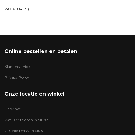
VACATURES
(1)
Online bestellen en betalen
Klantenservice
Privacy Policy
Onze locatie en winkel
De winkel
Wat is er te doen in Sluis?
Geschiedenis van Sluis