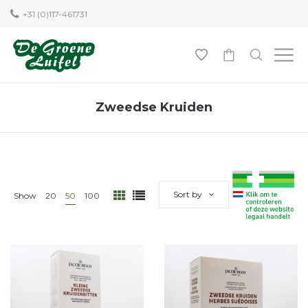
+31 (0)117-461731
0
Zweedse Kruiden
Sort by
Show
20
50
100