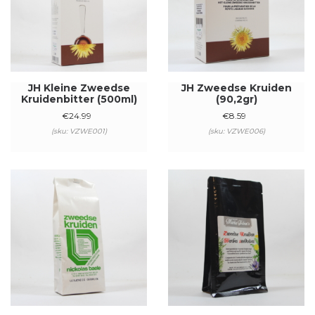
JH Kleine Zweedse
JH Zweedse Kruiden
Kruidenbitter (500ml)
(90,2gr)
€
24.99
€
8.59
(sku: VZWE001)
(sku: VZWE006)