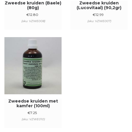
Zweedse kruiden (Baele)
Zweedse kruiden
(80g)
(Lucovitaal) (90,2gr)
€
12.80
€
12.99
(sku: VZWE008)
(sku: VZWE007)
Zweedse kruiden met
kamfer (100ml)
€
7.25
(sku: VZWE010)