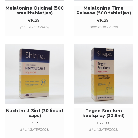
Melatonine Original (500
Melatonine Time
smelttabletjes)
Release (500 tabletjes)
€
16.29
€
16.29
(sku: VSHIEPZ009)
(sku: VSHIEPZ010)
Nachtrust 3in1 (30 liquid
Tegen Snurken
caps)
keelspray (23,5ml)
€
15.99
€
22.99
(sku: VSHIEPZ008)
(sku: VSHIEPZ005)