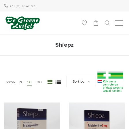
+31 (0)117-461731
0
Shiepz
Sort by
Show
20
50
100