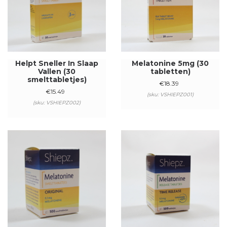
Helpt Sneller In Slaap
Melatonine 5mg (30
Vallen (30
tabletten)
smelttabletjes)
€
18.39
€
15.49
(sku: VSHIEPZ001)
(sku: VSHIEPZ002)