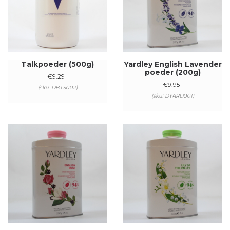
Talkpoeder (500g)
Yardley English Lavender
poeder (200g)
€
9.29
€
9.95
(sku: DBTS002)
(sku: DYARD001)