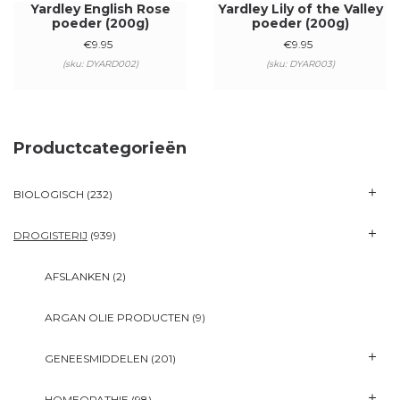
Yardley English Rose
Yardley Lily of the Valley
poeder (200g)
poeder (200g)
€
9.95
€
9.95
(sku: DYARD002)
(sku: DYAR003)
Productcategorieën
BIOLOGISCH
(232)
DROGISTERIJ
(939)
AFSLANKEN
(2)
ARGAN OLIE PRODUCTEN
(9)
GENEESMIDDELEN
(201)
HOMEOPATHIE
(98)