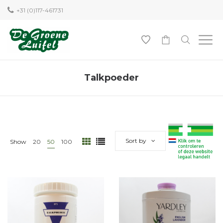
+31 (0)117-461731
0
Talkpoeder
Sort by
Show
20
50
100