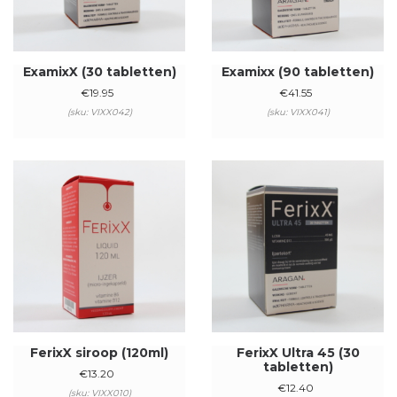
ExamixX (30 tabletten)
Examixx (90 tabletten)
€
19.95
€
41.55
(sku: VIXX042)
(sku: VIXX041)
FerixX siroop (120ml)
FerixX Ultra 45 (30
tabletten)
€
13.20
€
12.40
(sku: VIXX010)