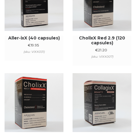
Aller-ixX (40 capsules)
CholixX Red 2.9 (120
capsules)
€
19.95
€
21.20
(sku: VIXX031)
(sku: VIXX007)