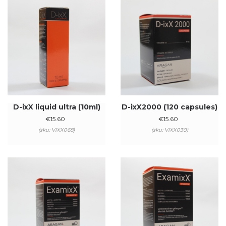
D-ixX liquid ultra (10ml)
D-ixX2000 (120 capsules)
€
15.60
€
15.60
(sku: VIXX068)
(sku: VIXX030)