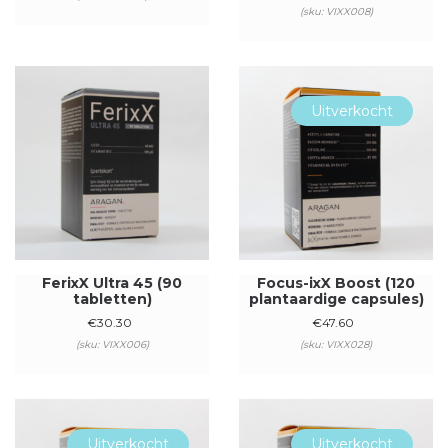
(sku: VIXX008)
Uitverkocht
FerixX Ultra 45 (90
Focus-ixX Boost (120
tabletten)
plantaardige capsules)
€
30.30
€
47.60
(sku: VIXX006)
(sku: VIXX028)
Uitverkocht
Uitverkocht