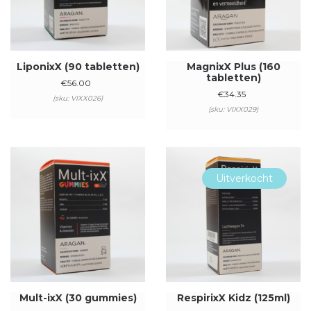
LiponixX (90 tabletten)
MagnixX Plus (160
tabletten)
€
56.00
€
34.35
(sku: VIXX026)
(sku: VIXX029)
Uitverkocht
Mult-ixX (30 gummies)
RespirixX Kidz (125ml)