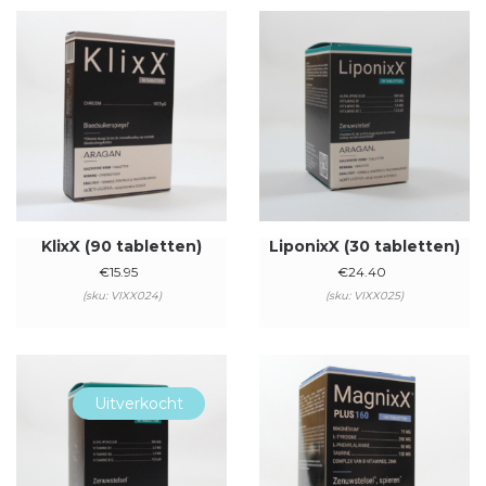
KlixX (90 tabletten)
LiponixX (30 tabletten)
€
15.95
€
24.40
(sku: VIXX024)
(sku: VIXX025)
Uitverkocht