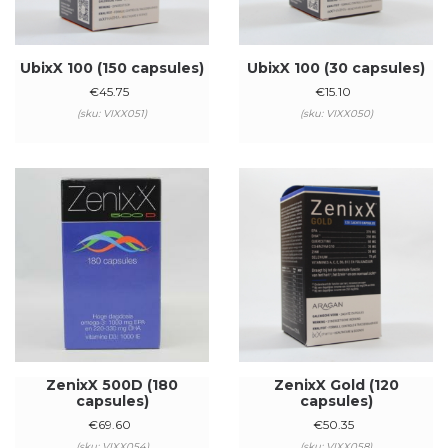
UbixX 100 (150 capsules)
UbixX 100 (30 capsules)
€
45.75
€
15.10
(sku: VIXX051)
(sku: VIXX050)
ZenixX 500D (180
ZenixX Gold (120
capsules)
capsules)
€
69.60
€
50.35
(sku: VIXX054)
(sku: VIXX058)