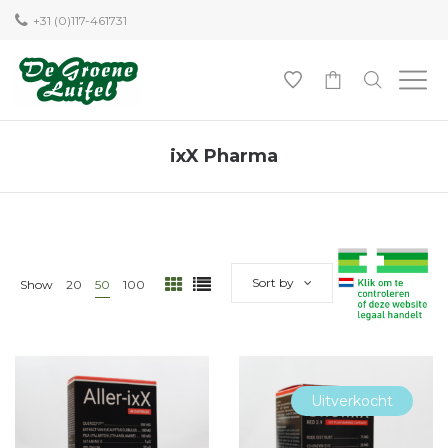
+31 (0)117-461731
0
ixX Pharma
Sort by
Show
20
50
100
Uitverkocht