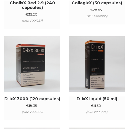
CholixX Red 2.9 (240
CollagixX (30 capsules)
capsules)
€
28.55
€
35.20
(sku: VIXX005)
(sku: VIXX027)
D-ixX 3000 (120 capsules)
D-ixX liquid (50 ml)
€
18.35
€
11.50
(sku: VIXX009)
(sku: VIXX004)