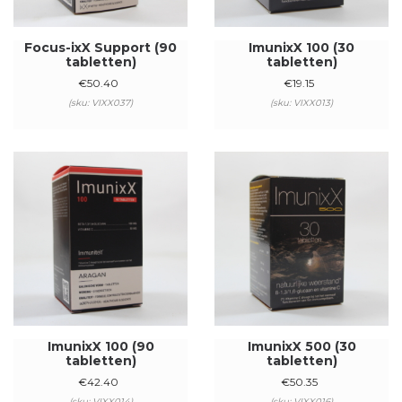
Focus-ixX Support (90
ImunixX 100 (30
tabletten)
tabletten)
€
50.40
€
19.15
(sku: VIXX037)
(sku: VIXX013)
ImunixX 100 (90
ImunixX 500 (30
tabletten)
tabletten)
€
42.40
€
50.35
(sku: VIXX014)
(sku: VIXX016)