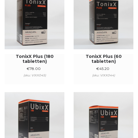
TonixX Plus (180
TonixX Plus (60
tabletten)
tabletten)
€
78.00
€
45.20
(sku: VIXX045)
(sku: VIXX044)