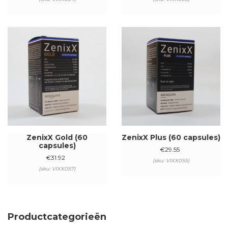
ZenixX Gold (60
ZenixX Plus (60 capsules)
capsules)
€
29.55
€
31.92
(sku: VIXX055)
(sku: VIXX057)
Productcategorieën