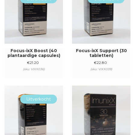
Focus-ixX Boost (40
Focus-ixX Support (30
plantaardige capsules)
tabletten)
€
21.20
€
22.80
(sku: VIXX036)
(sku: VIXX039)
Uitverkocht