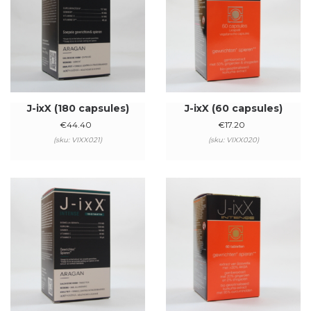
J-ixX (180 capsules)
J-ixX (60 capsules)
€
44.40
€
17.20
(sku: VIXX021)
(sku: VIXX020)