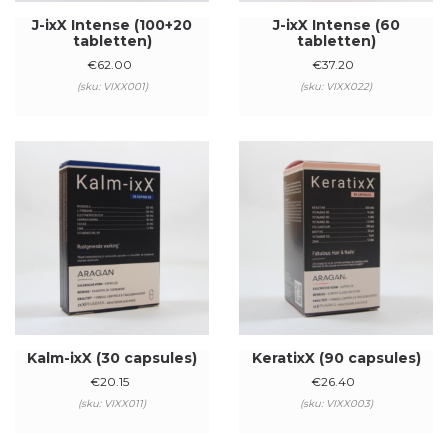
J-ixX Intense (100+20
J-ixX Intense (60
tabletten)
tabletten)
€
62.00
€
37.20
(sku: VIXX001)
(sku: VIXX022)
Kalm-ixX (30 capsules)
KeratixX (90 capsules)
€
20.15
€
26.40
(sku: VIXX011)
(sku: VIXX003)