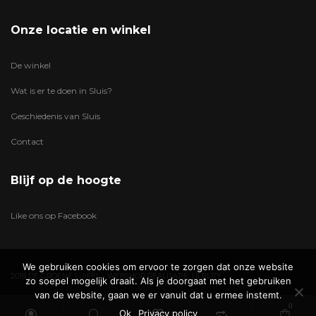
Onze locatie en winkel
De winkel
Wat is er te doen in Sluis?
Geschiedenis van Sluis
Contact
Blijf op de hoogte
Like ons op Facebook
We gebruiken cookies om ervoor te zorgen dat onze website
2019 DE GROENE LUIFEL - WEBSHOP REALISATIE:
ULTILITY
zo soepel mogelijk draait. Als je doorgaat met het gebruiken
van de website, gaan we er vanuit dat u ermee instemt.
0
Ok
Privacy policy