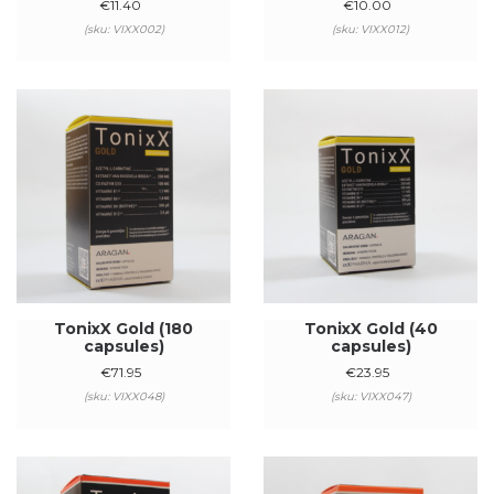
€
11.40
€
10.00
(sku: VIXX002)
(sku: VIXX012)
TonixX Gold (180
TonixX Gold (40
capsules)
capsules)
€
71.95
€
23.95
(sku: VIXX048)
(sku: VIXX047)