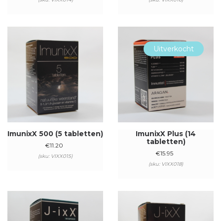
Uitverkocht
ImunixX 500 (5 tabletten)
ImunixX Plus (14
tabletten)
€
11.20
€
15.95
(sku: VIXX015)
(sku: VIXX018)