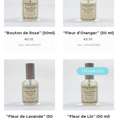
“Bouton de Rose” (50ml)
“Fleur d’Oranger” (50 ml)
€
9.95
€
9.95
(sku: DDURA021)
(sku: DDURA080)
Uitverkocht
“Fleur de Lavande” (50
“Fleur de Lin” (50 ml)