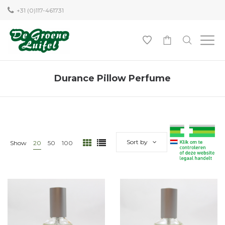
+31 (0)117-461731
0
Durance Pillow Perfume
Sort by
Show
20
50
100