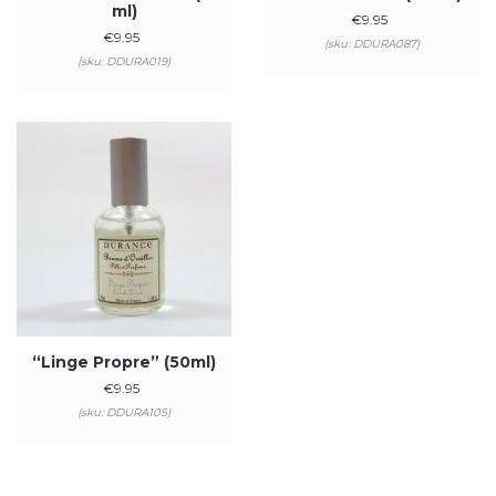
ml)
€
9.95
€
9.95
(sku: DDURA087)
(sku: DDURA019)
“Linge Propre” (50ml)
€
9.95
(sku: DDURA105)