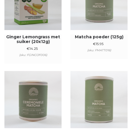
Ginger Lemongrass met
Matcha poeder (125g)
suiker (20x12g)
€
15.95
€
14.25
(sku: FMATT016)
(sku: FGINCOF006)