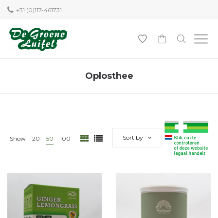
+31 (0)117-461731
0
Oplosthee
Sort by
Show
20
50
100