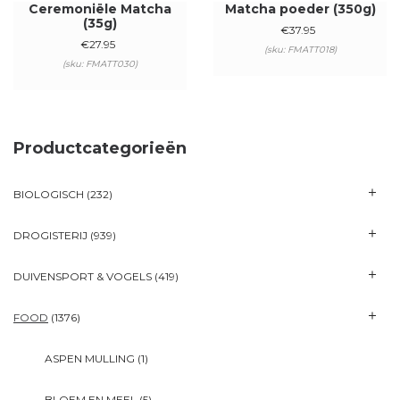
Ceremoniële Matcha
Matcha poeder (350g)
(35g)
€
37.95
€
27.95
(sku: FMATT018)
(sku: FMATT030)
Productcategorieën
BIOLOGISCH
(232)
DROGISTERIJ
(939)
DUIVENSPORT & VOGELS
(419)
FOOD
(1376)
ASPEN MULLING
(1)
BLOEM EN MEEL
(5)