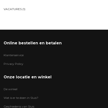
VACATURES
(1)
Online bestellen en betalen
Klantenservice
Privacy Policy
Onze locatie en winkel
De winkel
Wat is er te doen in Sluis?
Geschiedenis van Sluis