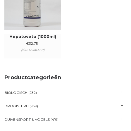
Hepatoveto (1000ml)
€
32.75
(sku: DVMD001)
Productcategorieën
BIOLOGISCH
(232)
DROGISTERIJ
(939)
DUIVENSPORT & VOGELS
(419)