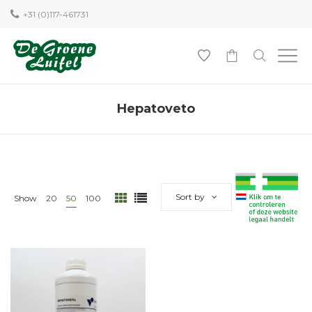
+31 (0)117-461731
0
Hepatoveto
Sort by
Show
20
50
100