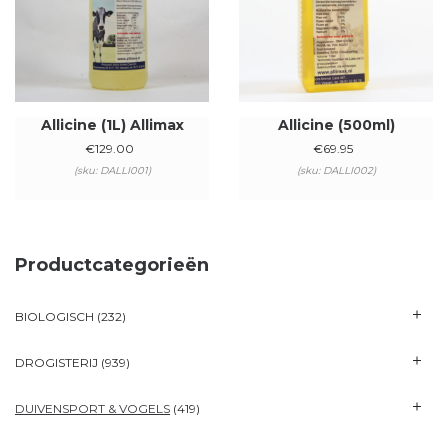
Allicine (1L) Allimax
Allicine (500ml)
€
129.00
€
69.95
(sku: DALLI001)
(sku: DALLI002)
Productcategorieën
BIOLOGISCH
(232)
DROGISTERIJ
(939)
DUIVENSPORT & VOGELS
(419)