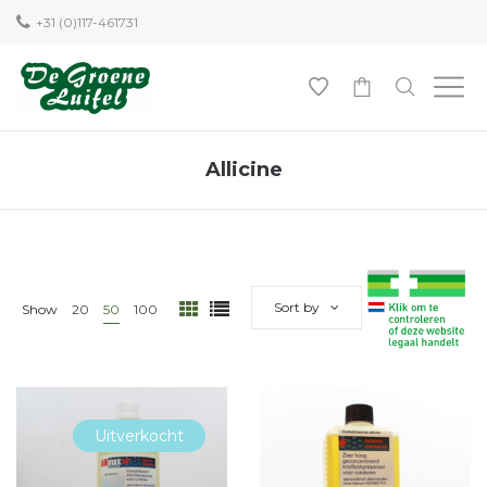
+31 (0)117-461731
0
Allicine
Sort by
Show
20
50
100
Uitverkocht