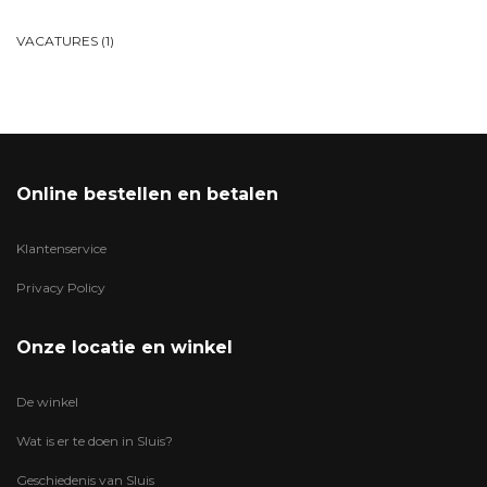
VACATURES
(1)
Online bestellen en betalen
Klantenservice
Privacy Policy
Onze locatie en winkel
De winkel
Wat is er te doen in Sluis?
Geschiedenis van Sluis