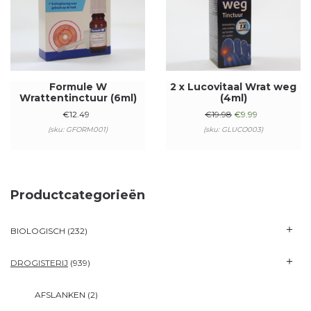
Formule W
2 x Lucovitaal Wrat weg
Wrattentinctuur (6ml)
(4ml)
€
12.49
€
19.98
€
9.99
(sku: GFORM001)
(sku: GLUCO003)
Productcategorieën
BIOLOGISCH
(232)
DROGISTERIJ
(939)
AFSLANKEN
(2)