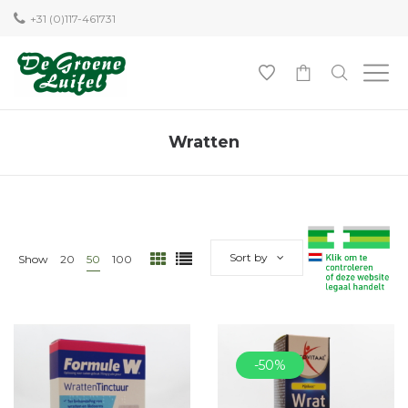
+31 (0)117-461731
0
Wratten
Sort by
Show
20
50
100
-50%