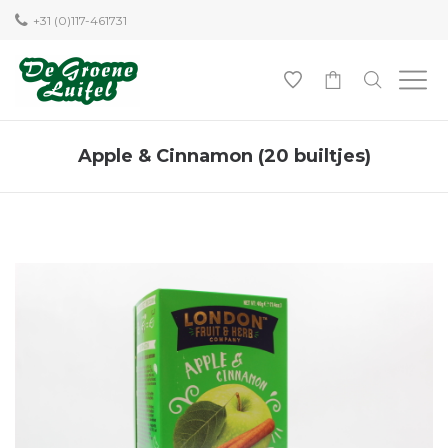
+31 (0)117-461731
0
Apple & Cinnamon (20 builtjes)