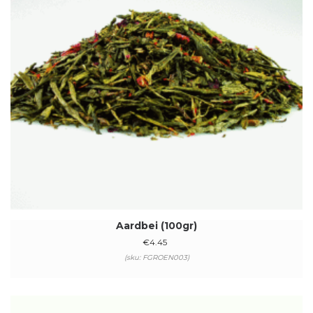
Aardbei (100gr)
€
4.45
(sku: FGROEN003)