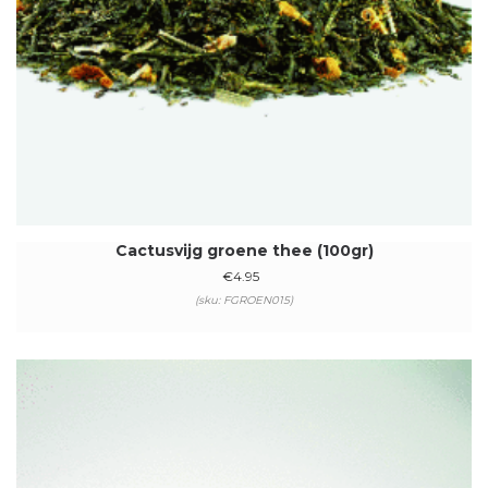
Cactusvijg groene thee (100gr)
€
4.95
(sku: FGROEN015)