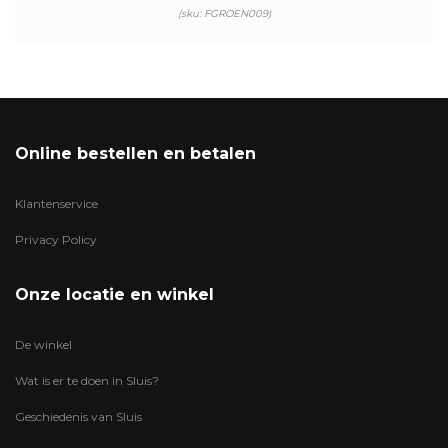
(sku: FGROEN009)
Online bestellen en betalen
Klantenservice
Privacy Policy
Onze locatie en winkel
De winkel
Wat is er te doen in Sluis?
Geschiedenis van Sluis