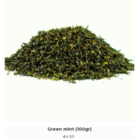
Green mint (100gr)
€
4.30