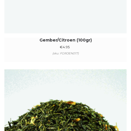
Gember/Citroen (100gr)
€
4.95
(sku: FGROEN017)