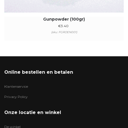
Gunpowder (100gr)
€
3.40
(sku: FGROEN001)
Online bestellen en betalen
Klantenservice
Privacy Policy
Onze locatie en winkel
De winkel