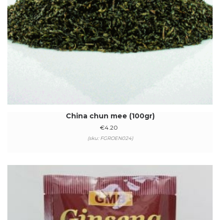
China chun mee (100gr)
€
4.20
(sku: FGROEN024)