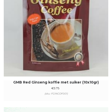
GMB Red Ginseng koffie met suiker (10x10gr)
€
5.75
(sku: FGINCOF001)