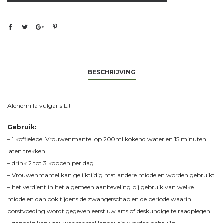
BESCHRIJVING
Alchemilla vulgaris L.!
Gebruik:
– 1 koffielepel Vrouwenmantel op 200ml kokend water en 15 minuten
laten trekken
– drink 2 tot 3 koppen per dag
– Vrouwenmantel kan gelijktijdig met andere middelen worden gebruikt
– het verdient in het algemeen aanbeveling bij gebruik van welke
middelen dan ook tijdens de zwangerschap en de periode waarin
borstvoeding wordt gegeven eerst uw arts of deskundige te raadplegen
– zonodig kan vrouwenmantel langdurig worden gebruikt