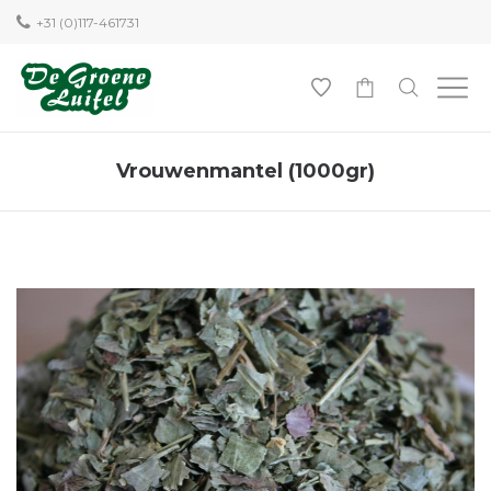
+31 (0)117-461731
0
Vrouwenmantel (1000gr)