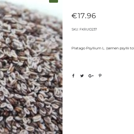
€
17.96
SKU:
FKRUID237
Platago Psyllium L. (semen psyllii tot