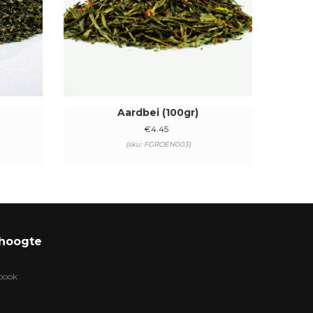
Aardbei (100gr)
€
4.45
(sku: FGROEN003)
 hoogte
ebook