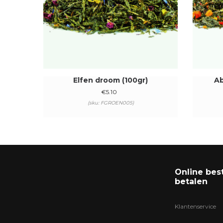
Elfen droom (100gr)
Ab
€
5.10
(sku: FGROEN005)
Online bes
betalen
Klantenservice