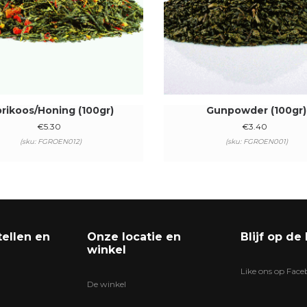
rikoos/Honing (100gr)
Gunpowder (100gr)
€
5.30
€
3.40
(sku: FGROEN012)
(sku: FGROEN001)
tellen en
Onze locatie en
Blijf op de
winkel
Like ons op Fac
De winkel