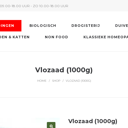
09.00-18.00 UUR - ZO 10.00-18.00 UUR
DINGEN
BIOLOGISCH
DROGISTERIJ
DUIV
EN & KATTEN
NON FOOD
KLASSIEKE HOMEOP
Vlozaad (1000g)
HOME
/
SHOP
/
VLOZAAD (1000G)
Vlozaad (1000g)