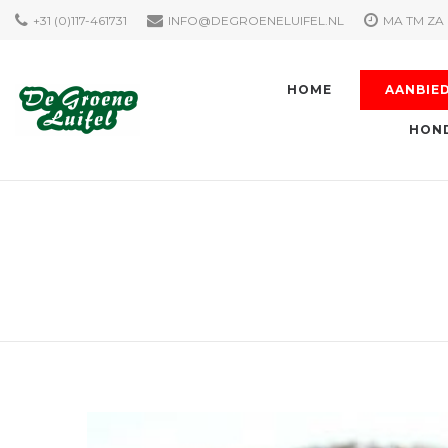
+31 (0)117-461731
INFO@DEGROENELUIFEL.NL
MA TM ZA 
HOME
AANBIE
HOND