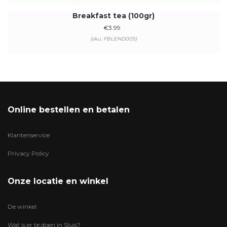
Breakfast tea (100gr)
€
3.99
(sku: FBLEND005)
Online bestellen en betalen
Klantenservice
Privacy Policy
Onze locatie en winkel
De winkel
Wat is er te doen in Sluis?