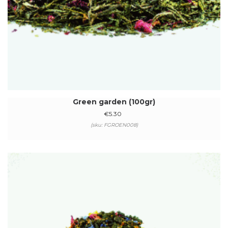
Green garden (100gr)
€
5.30
(sku: FGROEN008)