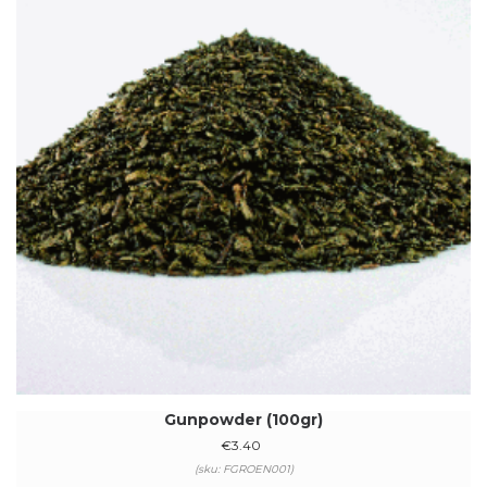
Gunpowder (100gr)
€
3.40
(sku: FGROEN001)