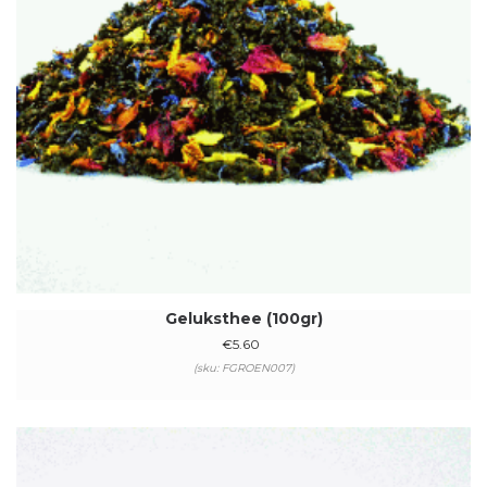
Geluksthee (100gr)
€
5.60
(sku: FGROEN007)