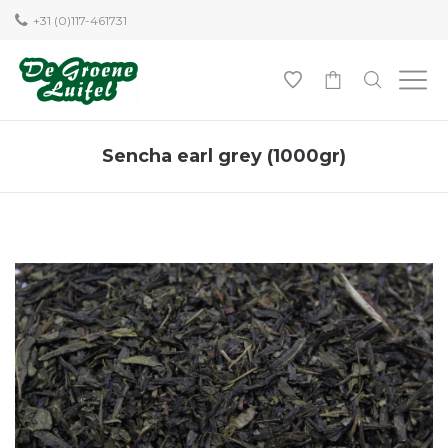
+31 (0)117-461731
0
Sencha earl grey (1000gr)