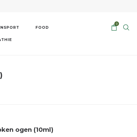
0
ENSPORT
FOOD
ATHIE
)
oken ogen (10ml)