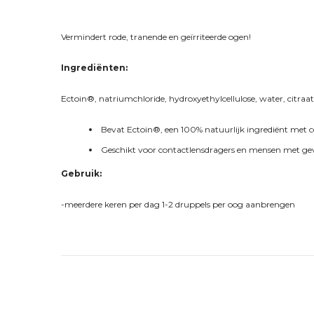
Vermindert rode, tranende en geïrriteerde ogen!
Ingrediënten:
Ectoin®, natriumchloride, hydroxyethylcellulose, water, citraat
Bevat Ectoin®, een 100% natuurlijk ingrediënt me
Geschikt voor contactlensdragers en mensen met gev
Gebruik:
-meerdere keren per dag 1-2 druppels per oog aanbrengen