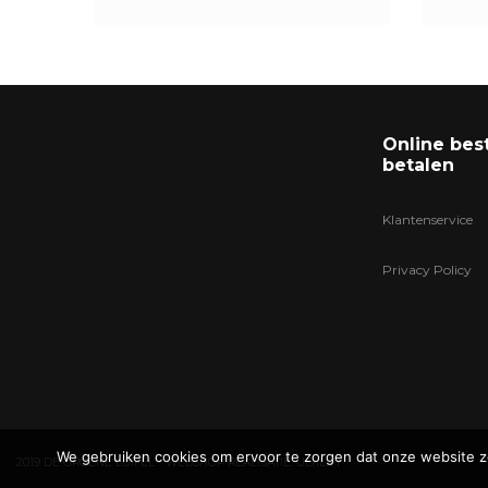
Online bes
betalen
Klantenservice
Privacy Policy
We gebruiken cookies om ervoor te zorgen dat onze website zo 
2019 DE GROENE LUIFEL - WEBSHOP REALISATIE:
ULTILITY