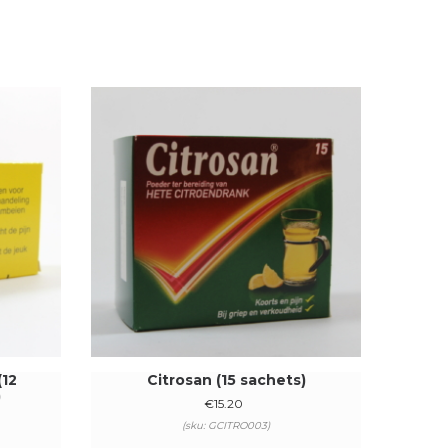
(12
Citrosan (15 sachets)
)
€
15.20
(sku: GCITRO003)