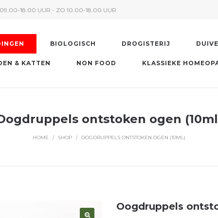
09.00-18.00 UUR - ZO 10.00-18.00 UUR
DINGEN
BIOLOGISCH
DROGISTERIJ
DUIV
EN & KATTEN
NON FOOD
KLASSIEKE HOMEOP
Oogdruppels ontstoken ogen (10ml
HOME
/
SHOP
/
OOGDRUPPELS ONTSTOKEN OGEN (10ML)
Oogdruppels ontst