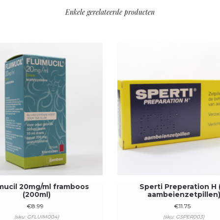
Enkele gerelateerde producten
mucil 20mg/ml framboos
Sperti Preperation H 
(200ml)
aambeienzetpillen
€
8.99
€
11.75
(sku: GFLUIM004)
(sku: GSPER003)