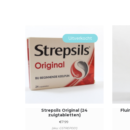
Uitverkocht
Strepsils Original (24
Flui
zuigtabletten)
€
7.99
(sku: GSTREP001)