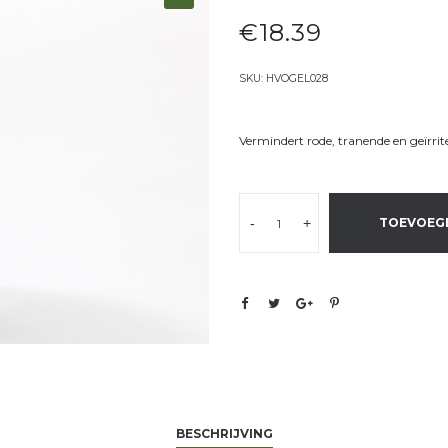
€
18.39
SKU:
HVOGEL028
Vermindert rode, tranende en geïrrit
-
+
TOEVOEG
BESCHRIJVING