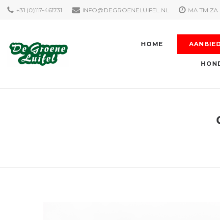
+31 (0)117-461731
INFO@DEGROENELUIFEL.NL
MA TM ZA 
HOME
AANBIE
HOND