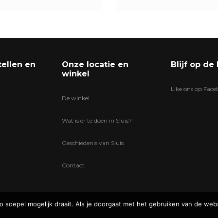
tellen en
Onze locatie en
Blijf op de
winkel
Like ons op Fac
De winkel
Wat is er te doen in Sluis?
Geschiedenis van Sluis
Contact
soepel mogelijk draait. Als je doorgaat met het gebruiken van de webs