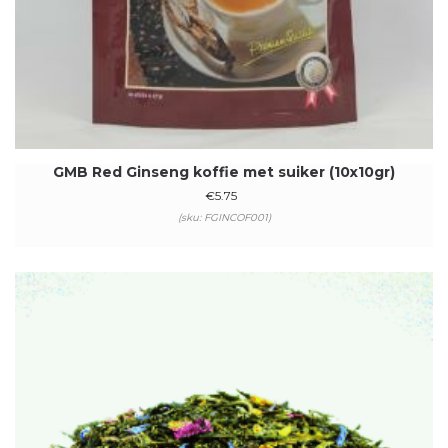
GMB Red Ginseng koffie met suiker (10x10gr)
€
5.75
(sku: FGINCOF001)