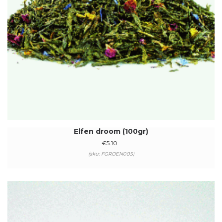
Elfen droom (100gr)
€
5.10
(sku: FGROEN005)