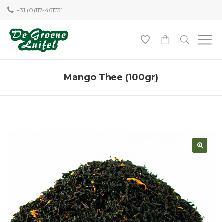
+31 (0)117-461731
0
Mango Thee (100gr)