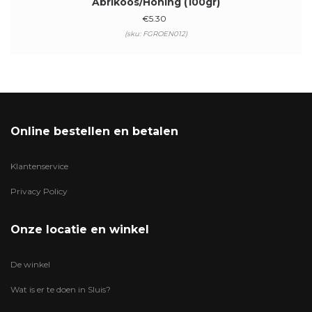
Abrikoos/Honing (100gr)
€
5.30
(sku: FGROEN012)
Online bestellen en betalen
Klantenservice
Privacy Policy
Onze locatie en winkel
De winkel
Wat is er te doen in Sluis?