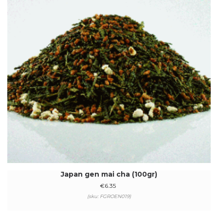
Japan gen mai cha (100gr)
€
6.35
(sku: FGROEN019)