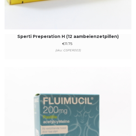
Sperti Preperation H (12 aambeienzetpillen)
€
11.75
(sku: GSPER003)