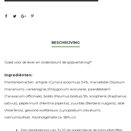
BESCHRIJVING
Goed voor de lever en ondersteunt de spijsvertering!*
Ingrediënten:
Plantenextracten: artisjok (Cynara scolymus) 34%, mariadistel (Silybum
marianum), varkensgras (Polygonum aviculare), paardebloem
(Taraxacum officinale), boldo (Peumus boldus) 5%, knopherik (Raphanus
sativus), pepermunt (Mentha piperita), zuurbes (Berberis vulgaris), aloë
(Aloe ferox), gewone wolfsklauw (Lycopodium clavatum),
natriumsulfaat. Alcoholgehalte ca. 58% v/v
Een dagdosering van 3×20 druppels bevat de inhoudsstoffen