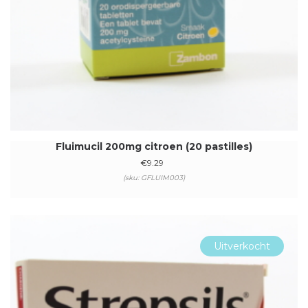
Fluimucil 200mg citroen (20 pastilles)
€
9.29
(sku: GFLUIM003)
Uitverkocht