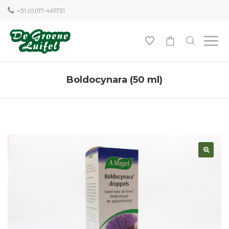
+31 (0)117-461731
0
Boldocynara (50 ml)