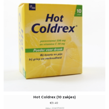
Hot Coldrex (10 zakjes)
€
9.49
(sku: GHOT001)