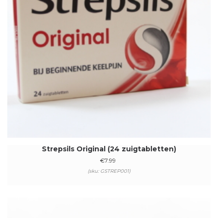
Strepsils Original (24 zuigtabletten)
€
7.99
(sku: GSTREP001)