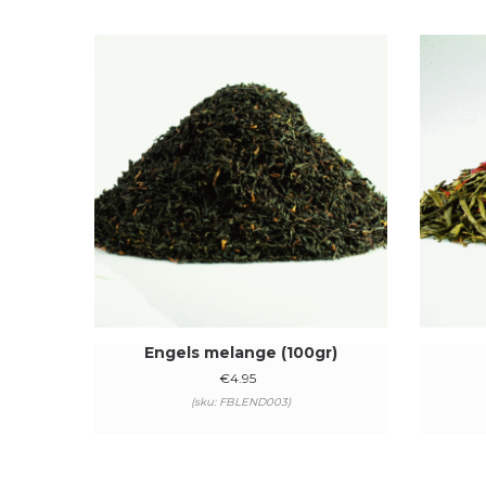
Engels melange (100gr)
€
4.95
(sku: FBLEND003)