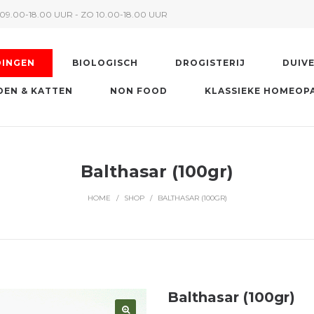
09.00-18.00 UUR - ZO 10.00-18.00 UUR
DINGEN
BIOLOGISCH
DROGISTERIJ
DUIV
EN & KATTEN
NON FOOD
KLASSIEKE HOMEOP
Balthasar (100gr)
HOME
/
SHOP
/
BALTHASAR (100GR)
Balthasar (100gr)