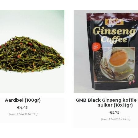
Aardbei (100gr)
GMB Black Ginseng koffie
suiker (10x11gr)
€
4.45
€
5.75
(sku: FGROEN003)
(sku: FGINCOF002)