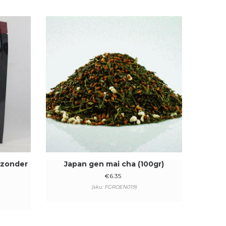
 zonder
Japan gen mai cha (100gr)
€
6.35
(sku: FGROEN019)