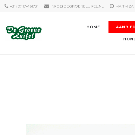
+31 (0)117-461731
INFO@DEGROENELUIFEL.NL
MA TM ZA 
HOME
AANBIE
HOND