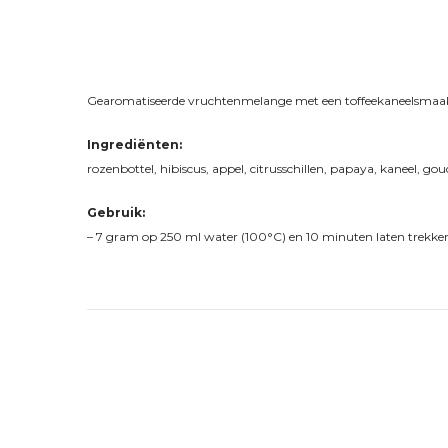
Gearomatiseerde vruchtenmelange met een toffeekaneelsmaa
Ingrediënten:
rozenbottel, hibiscus, appel, citrusschillen, papaya, kaneel, go
Gebruik:
– 7 gram op 250 ml water (100°C) en 10 minuten laten trekke