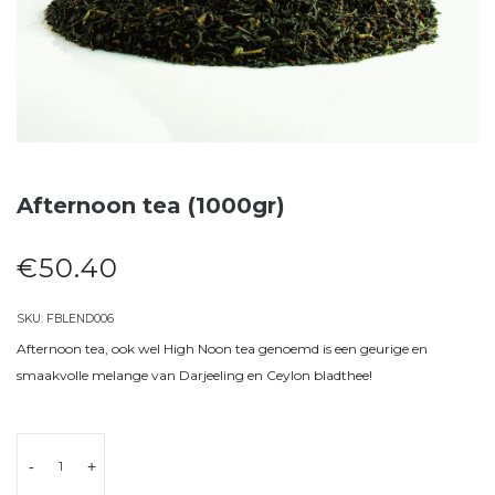
Afternoon tea (1000gr)
€
50.40
SKU:
FBLEND006
Afternoon tea, ook wel High Noon tea genoemd is een geurige en
smaakvolle melange van Darjeeling en Ceylon bladthee!
-
+