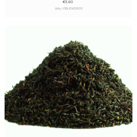
€
5.60
(sku: FBLEND001)