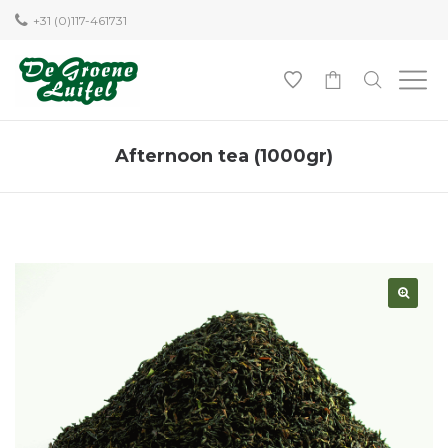
+31 (0)117-461731
0
Afternoon tea (1000gr)