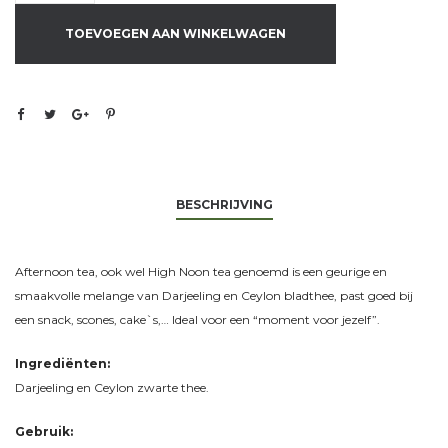
TOEVOEGEN AAN WINKELWAGEN
BESCHRIJVING
Afternoon tea, ook wel High Noon tea genoemd is een geurige en
smaakvolle melange van Darjeeling en Ceylon bladthee, past goed bij
een snack, scones, cake`s,… Ideal voor een “moment voor jezelf”.
Ingrediënten:
Darjeeling en Ceylon zwarte thee.
Gebruik: