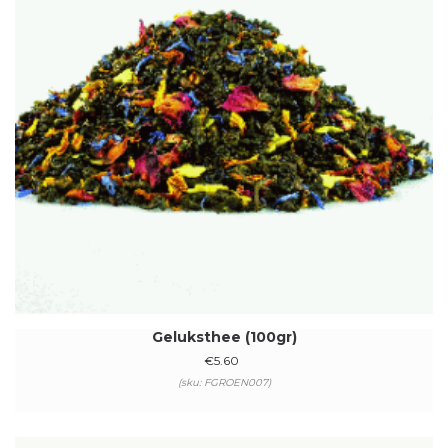
Geluksthee (100gr)
€
5.60
(sku: FGROEN007)