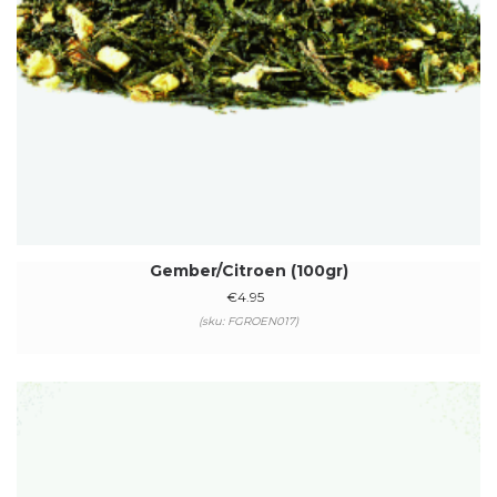
Gember/Citroen (100gr)
€
4.95
(sku: FGROEN017)