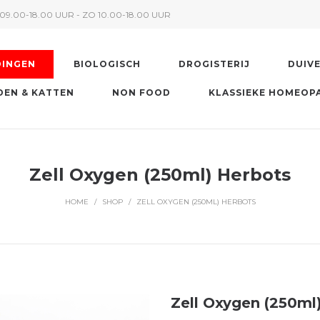
09.00-18.00 UUR - ZO 10.00-18.00 UUR
DINGEN
BIOLOGISCH
DROGISTERIJ
DUIV
EN & KATTEN
NON FOOD
KLASSIEKE HOMEOP
Zell Oxygen (250ml) Herbots
HOME
/
SHOP
/
ZELL OXYGEN (250ML) HERBOTS
Zell Oxygen (250ml