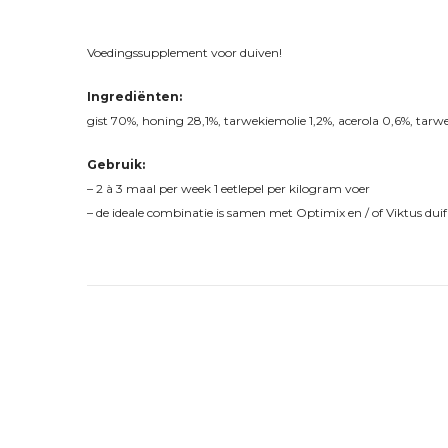
Voedingssupplement voor duiven!
Ingrediënten:
gist 70%, honing 28,1%, tarwekiemolie 1,2%, acerola 0,6%, tarw
Gebruik:
– 2 à 3 maal per week 1 eetlepel per kilogram voer
– de ideale combinatie is samen met Optimix en / of Viktus duif