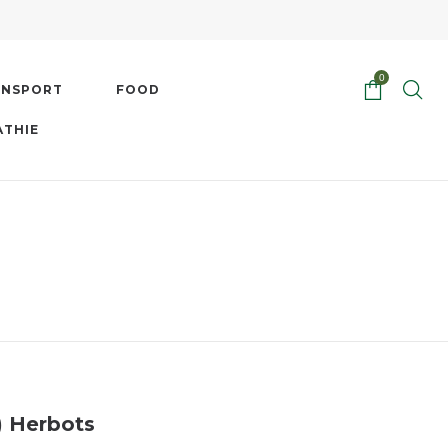
0
ENSPORT
FOOD
ATHIE
) Herbots