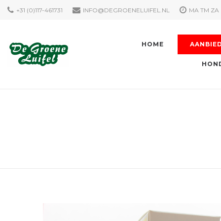
+31 (0)117-461731
INFO@DEGROENELUIFEL.NL
MA TM ZA 
HOME
AANBIE
HOND