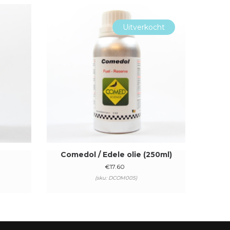
Uitverkocht
Comedol / Edele olie (250ml)
€
17.60
(sku: DCOM005)