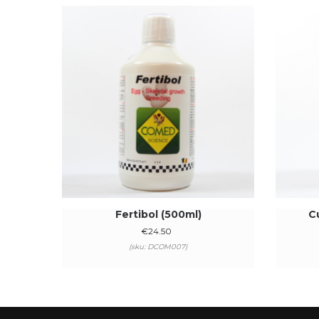
Fertibol (500ml)
Cu
€
24.50
(sku: DCOM007)