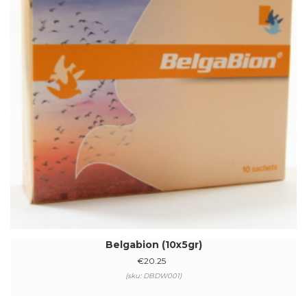
Belgabion (10x5gr)
€
20.25
(sku: DBDW001)