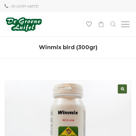
+31 (0)117-461731
0
Winmix bird (300gr)