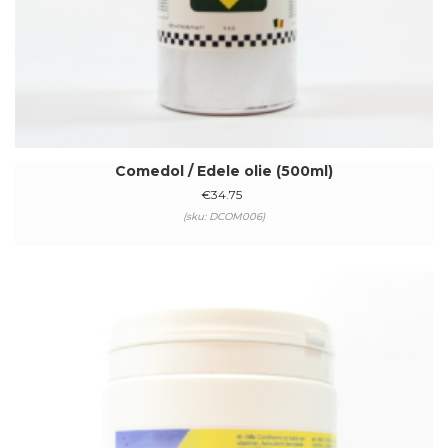
Comedol / Edele olie (500ml)
€
34.75
(sku: DCOM006)