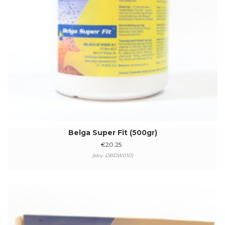
Belga Super Fit (500gr)
€
20.25
(sku: DBDW010)