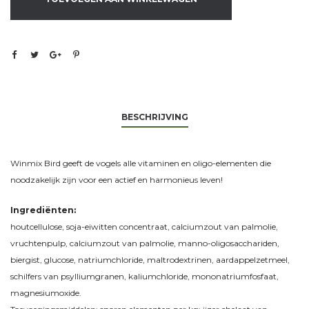
BESCHRIJVING
Winmix Bird geeft de vogels alle vitaminen en oligo-elementen die
noodzakelijk zijn voor een actief en harmonieus leven!
Ingrediënten:
houtcellulose, soja-eiwitten concentraat, calciumzout van palmolie,
vruchtenpulp, calciumzout van palmolie, manno-oligosacchariden,
biergist, glucose, natriumchloride, maltrodextrinen, aardappelzetmeel,
schilfers van psylliumgranen, kaliumchloride, mononatriumfosfaat,
magnesiumoxide.