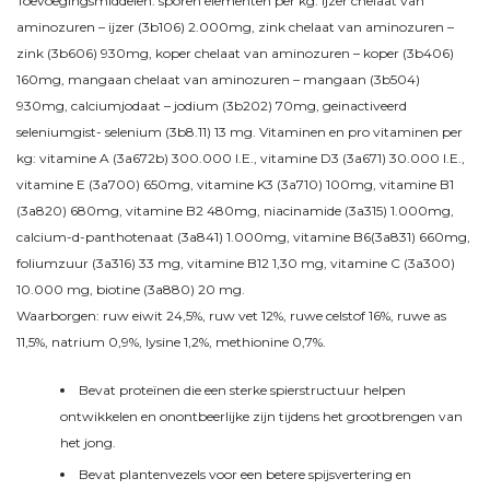
Toevoegingsmiddelen: sporen elementen per kg: ijzer chelaat van
aminozuren – ijzer (3b106) 2.000mg, zink chelaat van aminozuren –
zink (3b606) 930mg, koper chelaat van aminozuren – koper (3b406)
160mg, mangaan chelaat van aminozuren – mangaan (3b504)
930mg, calciumjodaat – jodium (3b202) 70mg, geinactiveerd
seleniumgist- selenium (3b8.11) 13 mg. Vitaminen en pro vitaminen per
kg: vitamine A (3a672b) 300.000 I.E., vitamine D3 (3a671) 30.000 I.E.,
vitamine E (3a700) 650mg, vitamine K3 (3a710) 100mg, vitamine B1
(3a820) 680mg, vitamine B2 480mg, niacinamide (3a315) 1.000mg,
calcium-d-panthotenaat (3a841) 1.000mg, vitamine B6(3a831) 660mg,
foliumzuur (3a316) 33 mg, vitamine B12 1,30 mg, vitamine C (3a300)
10.000 mg, biotine (3a880) 20 mg.
Waarborgen: ruw eiwit 24,5%, ruw vet 12%, ruwe celstof 16%, ruwe as
11,5%, natrium 0,9%, lysine 1,2%, methionine 0,7%.
Bevat proteïnen die een sterke spierstructuur helpen
ontwikkelen en onontbeerlijke zijn tijdens het grootbrengen van
het jong.
Bevat plantenvezels voor een betere spijsvertering en