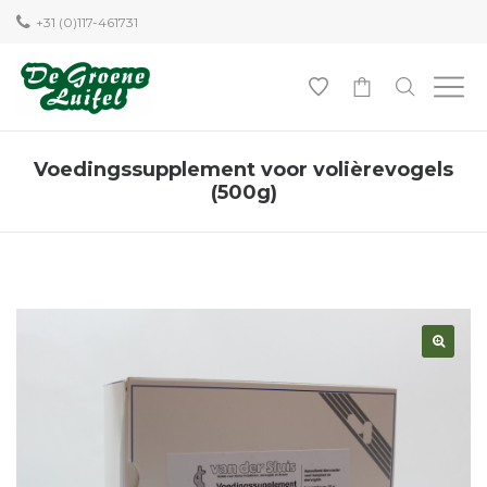
+31 (0)117-461731
0
Voedingssupplement voor volièrevogels
(500g)