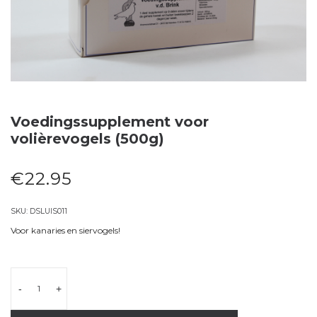
Voedingssupplement voor
volièrevogels (500g)
€
22.95
SKU:
DSLUIS011
Voor kanaries en siervogels!
-
+