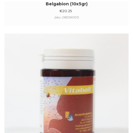
Belgabion (10x5gr)
€
20.25
(sku: DBDW001)