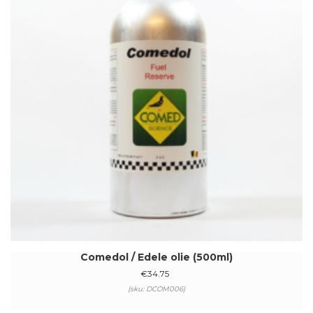
Comedol / Edele olie (500ml)
€
34.75
(sku: DCOM006)