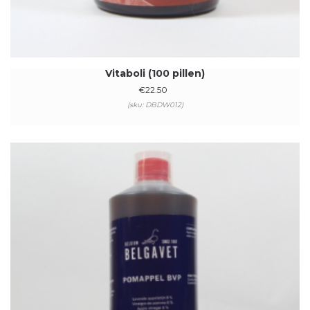
Vitaboli (100 pillen)
€
22.50
(sku: DBDW012)