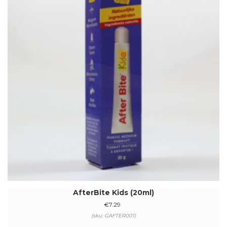
AfterBite Kids (20ml)
€
7.29
(sku: GAFTER001)