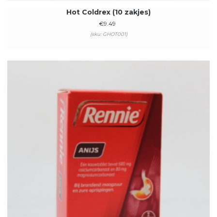
Hot Coldrex (10 zakjes)
€
9.49
(sku: GHOT001)