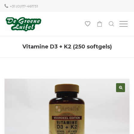
+31 (0)117-461731
0
Vitamine D3 + K2 (250 softgels)