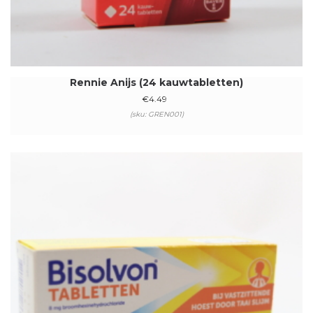
Rennie Anijs (24 kauwtabletten)
€
4.49
(sku: GREN001)