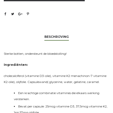
BESCHRIJVING
Sterke botten, ondersteunt de bloedstolling!
Ingrediënten:
cholecalciferol (vitamine D3-olie), vitamine K2 menachinon-7 vitamine
K2-olie), olijfolie. Capsulewand( glycerine, water, gelatine, caramel.
Een krachtige combinatie vitamines die elkaars werking
versterken.
Bevat per capsule: 25mcg vitamine D3, 37,5mcg vitamine K2,
144,57mg olijfolie.