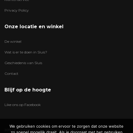
Privacy Policy
Onze locatie en winkel
De winkel
Wat is er te doen in Sluis?
Geschiedenis van Sluis
Contact
Blijf op de hoogte
Like ons op Facebook
We gebruiken cookies om ervoor te zorgen dat onze website
2019 DE GROENE LUIFEL - WEBSHOP REALISATIE:
ULTILITY
zo soepel mogelijk draait. Als je doorgaat met het gebruiken