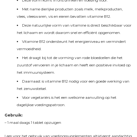
Deze vorm komt in ons drinken en voeding voor.
Met name dierlijke producten zoals melk, melkproducten,
vlees, vleeswaren, vis en eieren bevatten vitamine B12.
Deze natuurlijke vorm van vitamine is direct beschikbaar voor
het lichaam en wordt daarom snel en efficiënt opgenomen.
Vitamine B12 ondersteunt het energieniveau en vermindert
vermoeidheid.
Het draagt bij tot de vorming van rode bloedcellen die het
zuurstof vervoeren in je lichaam en heeft een positieve invloed op
het immuunsysteem.
Daarnaast is vitamine B12 nodig voor een goede werking van
het zenuwstelsel.
Voor vegetariërs is het een welkome aanvulling op het
dagelijkse voedingspatroon.
Gebruik:
– 1 maal daags 1 tablet opzuigen
Lees voor het gebruik van voedingssupplementen altijd eerst aandachtig