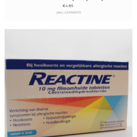
€
4.85
(sku: GDIAR001)