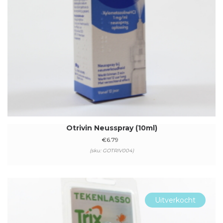
Otrivin Neusspray (10ml)
€
6.79
(sku: GOTRIV004)
Uitverkocht