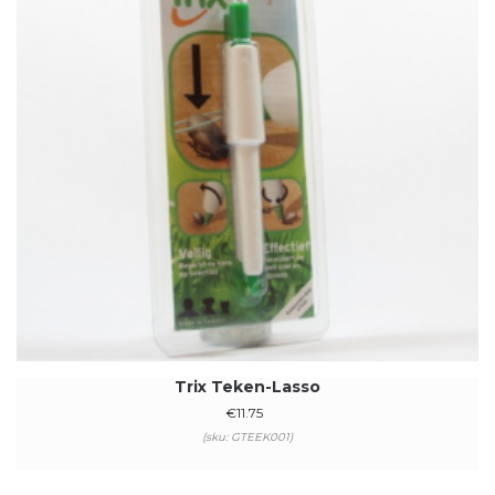
Trix Teken-Lasso
€
11.75
(sku: GTEEK001)