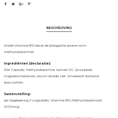
BESCHRIJVING
Artelle Vitamine B12 bevat de biologische actieve vorm:
methylcobalamine!
Ingrediënten (declaratie):
(Per Capsule):
methylcobalamine, Isomalt DC, lijnzaadolie,
magnesiumstearaat, silicum dioxide, talk. Smaakstof: exotische
bosvruchten
.
Samenstelling:
per dagdosering (1 zuigtablet): Vitamine B12 (Methylcobalamine)
1000mcg.