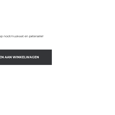
j op nootmuskaat en peterselie!
EN AAN WINKELWAGEN