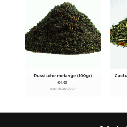
Russische melange (100gr)
Cactu
€
4.65
(sku: FBLEND004)