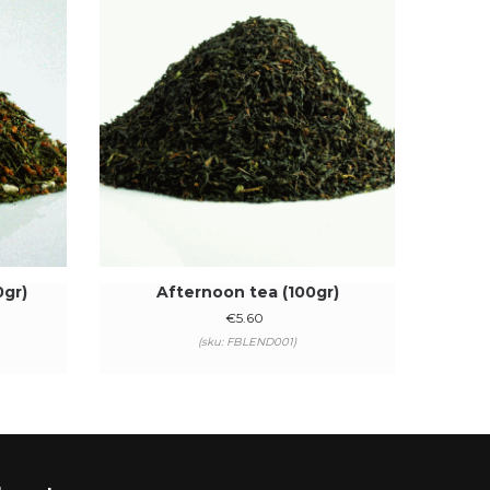
0gr)
Afternoon tea (100gr)
€
5.60
(sku: FBLEND001)