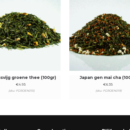
svijg groene thee (100gr)
Japan gen mai cha (10
€
4.95
€
6.35
(sku: FGROEN015)
(sku: FGROEN019)