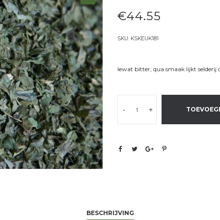
€
44.55
SKU:
KSKEUK181
Iewat bitter, qua smaak lijkt selderi
-
+
TOEVOEG
BESCHRIJVING