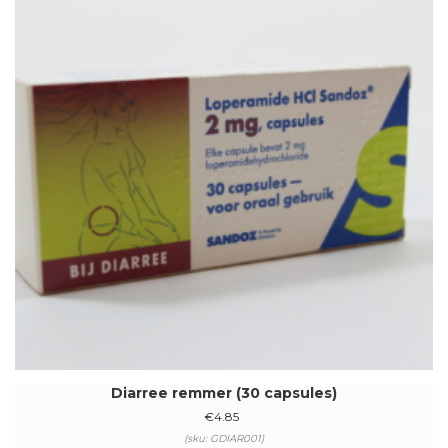
Diarree remmer (30 capsules)
€
4.85
(sku: GDIAR001)