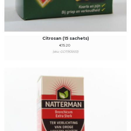
Citrosan (15 sachets)
€
15.20
(sku: GCITRO003)