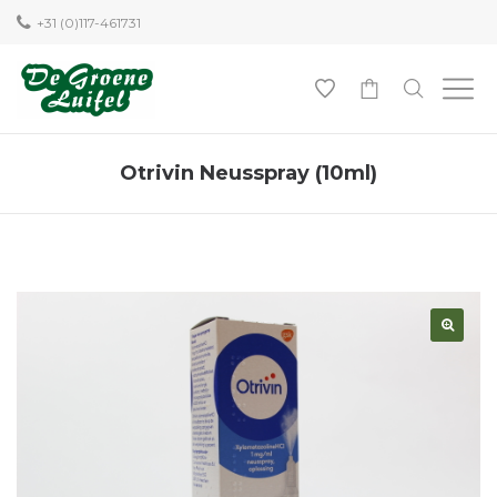
+31 (0)117-461731
0
Otrivin Neusspray (10ml)