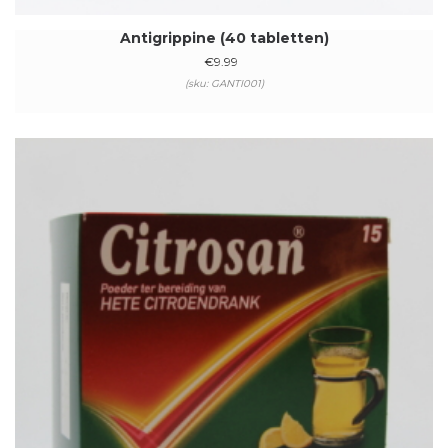
Antigrippine (40 tabletten)
€
9.99
(sku: GANTI001)