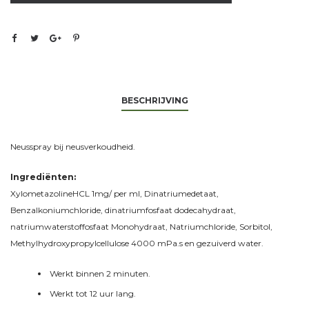
BESCHRIJVING
Neusspray bij neusverkoudheid.
Ingrediënten:
XylometazolineHCL 1mg/ per ml, Dinatriumedetaat,
Benzalkoniumchloride, dinatriumfosfaat dodecahydraat,
natriumwaterstoffosfaat Monohydraat, Natriumchloride, Sorbitol,
Methylhydroxypropylcellulose 4000 mPa.s en gezuiverd water.
Werkt binnen 2 minuten.
Werkt tot 12 uur lang.