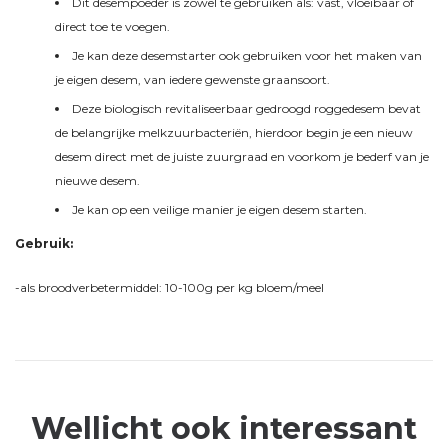
Dit desempoeder is zowel te gebruiken als: vast, vloeibaar of
direct toe te voegen.
Je kan deze desemstarter ook gebruiken voor het maken van
je eigen desem, van iedere gewenste graansoort.
Deze biologisch revitaliseerbaar gedroogd roggedesem bevat
de belangrijke melkzuurbacteriën, hierdoor begin je een nieuw
desem direct met de juiste zuurgraad en voorkom je bederf van je
nieuwe desem.
Je kan op een veilige manier je eigen desem starten.
Gebruik:
-als broodverbetermiddel: 10-100g per kg bloem/meel
Wellicht ook interessant