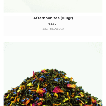
Afternoon tea (100gr)
€
5.60
(sku: FBLEND001)