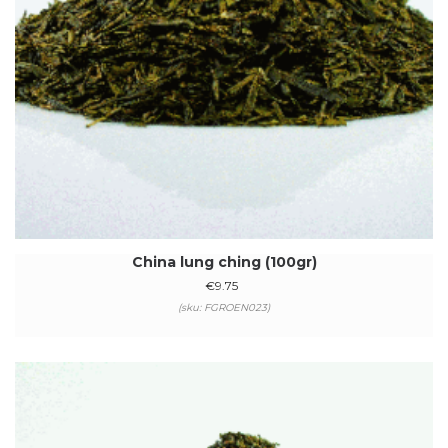
China lung ching (100gr)
€
9.75
(sku: FGROEN023)