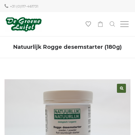
+31 (0)117-461731
0
Natuurlijk Rogge desemstarter (180g)