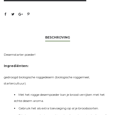
BESCHRIJVING
Desemstarter poeder!
Ingrediënten:
gedroogd biologische roggedesem (biologische roggemeel,
startercultuur).
Met het rogge desempoeder kan je brood verrijken met het
echte desem aroma.
Gebruik het als extra toevoeging op al je broodsoorten.