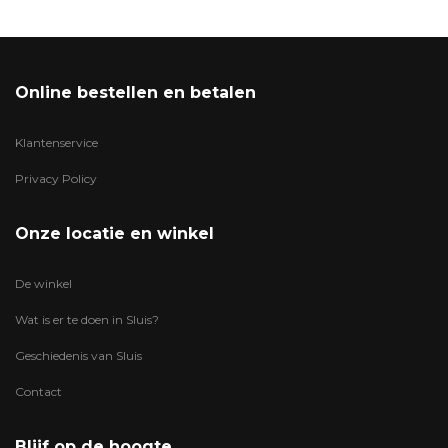
Online bestellen en betalen
Klantenservice
Privacy Policy
Onze locatie en winkel
De winkel
Wat is er te doen in Sluis?
Geschiedenis van Sluis
Contact
Blijf op de hoogte