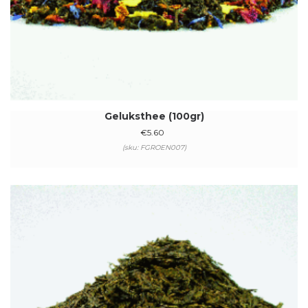
Geluksthee (100gr)
€
5.60
(sku: FGROEN007)