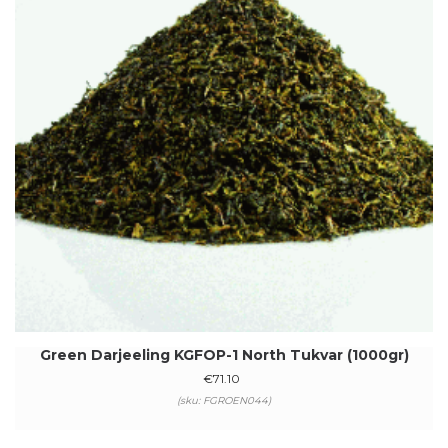
Green Darjeeling KGFOP-1 North Tukvar (1000gr)
€
71.10
(sku: FGROEN044)