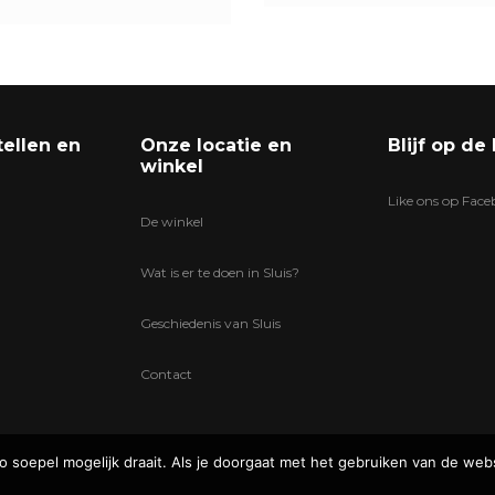
tellen en
Onze locatie en
Blijf op de
winkel
Like ons op Fac
De winkel
Wat is er te doen in Sluis?
Geschiedenis van Sluis
Contact
soepel mogelijk draait. Als je doorgaat met het gebruiken van de webs