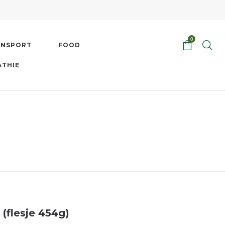
0
ENSPORT
FOOD
ATHIE
 (flesje 454g)