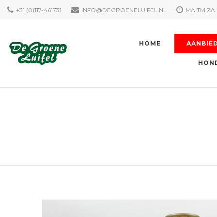
+31 (0)117-461731
INFO@DEGROENELUIFEL.NL
MA TM ZA 
HOME
AANBIE
HOND