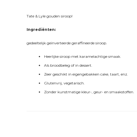
Tate & Lyle gouden siroop!
Ingrediënten:
gedeeltelijk geïnverteerde geraffineerde siroop.
Heerlijke siroop met karamelachtige smaak.
Als broodbeleg of in dessert.
Zeer geschikt in eigengebakken cake, taart, enz.
Glutenvrij, vegetarisch.
Zonder kunstmatige kleur-, geur- en smaakstoffen.