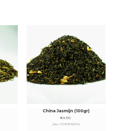
China Jasmijn (100gr)
€
4.90
(sku: FGROEN004)