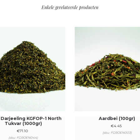
Enkele gerelateerde producten
 Darjeeling KGFOP-1 North
Aardbei (100gr)
Tukvar (1000gr)
€
4.45
€
71.10
(sku: FGROEN003)
(sku: FGROEN044)