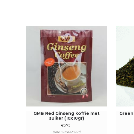
GMB Red Ginseng koffie met
Green
suiker (10x10gr)
€
5.75
(sku: FGINCOF001)