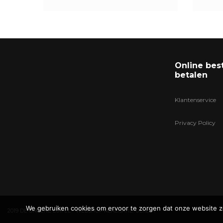
Online bes
betalen
Klantenservice
Privacy Policy
We gebruiken cookies om ervoor te zorgen dat onze website zo 
2019 DE GROENE LUIFEL - WEBSHOP REALISATIE:
ULTILITY