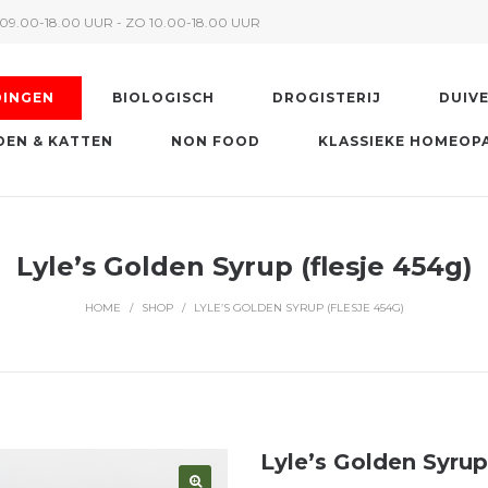
09.00-18.00 UUR - ZO 10.00-18.00 UUR
DINGEN
BIOLOGISCH
DROGISTERIJ
DUIV
EN & KATTEN
NON FOOD
KLASSIEKE HOMEOP
Lyle’s Golden Syrup (flesje 454g)
HOME
/
SHOP
/
LYLE’S GOLDEN SYRUP (FLESJE 454G)
Lyle’s Golden Syrup