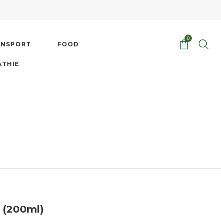
0
ENSPORT
FOOD
ATHIE
 (200ml)