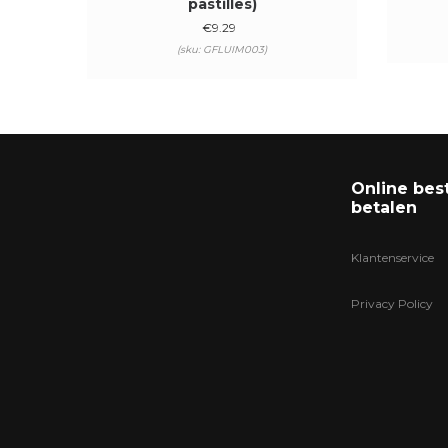
pastilles)
€
9.29
(sku: GFLUIM003)
Online bes
betalen
Klantenservice
Privacy Policy