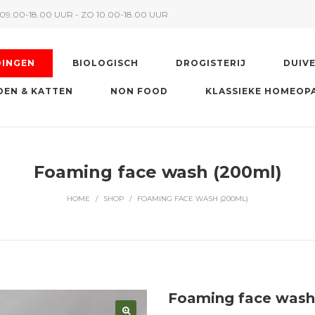
09.00-18.00 UUR - ZO 10.00-18.00 UUR
DINGEN
BIOLOGISCH
DROGISTERIJ
DUIV
EN & KATTEN
NON FOOD
KLASSIEKE HOMEOP
Foaming face wash (200ml)
HOME
/
SHOP
/
FOAMING FACE WASH (200ML)
Foaming face wash