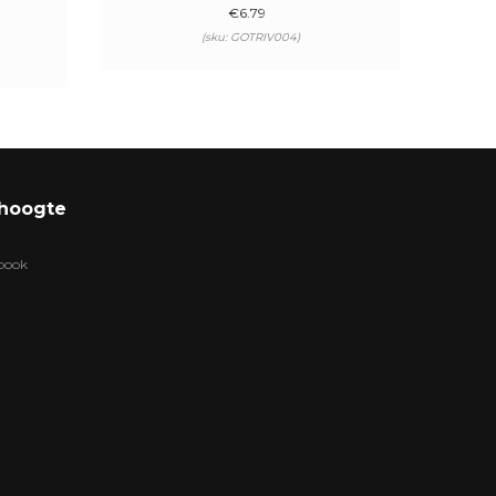
€
6.79
(sku: GOTRIV004)
 hoogte
ebook