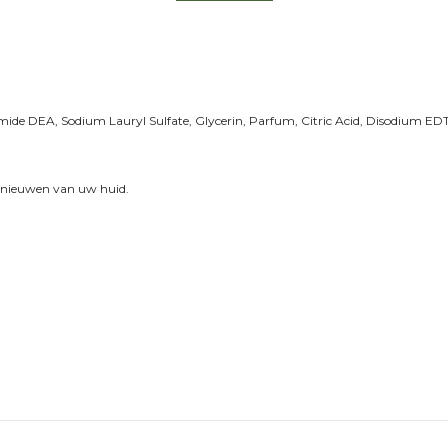
de DEA, Sodium Lauryl Sulfate, Glycerin, Parfum, Citric Acid, Disodium EDTA,
ernieuwen van uw huid.