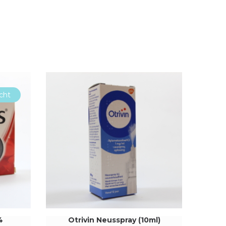
cht
4
Otrivin Neusspray (10ml)