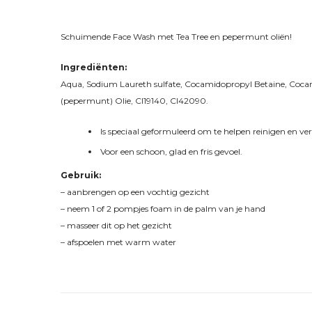
Schuimende Face Wash met Tea Tree en pepermunt oliën!
Ingrediënten:
Aqua, Sodium Laureth sulfate, Cocamidopropyl Betaine, Cocami
(pepermunt) Olie, CI19140, CI42090.
Is speciaal geformuleerd om te helpen reinigen en v
Voor een schoon, glad en fris gevoel.
Gebruik:
– aanbrengen op een vochtig gezicht
– neem 1 of 2 pompjes foam in de palm van je hand
– masseer dit op het gezicht
– afspoelen met warm water