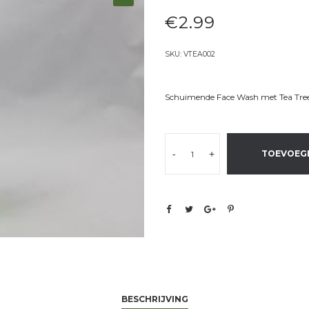
€
2.99
SKU:
VTEA002
Schuimende Face Wash met Tea Tree
-
+
TOEVOEG
BESCHRIJVING