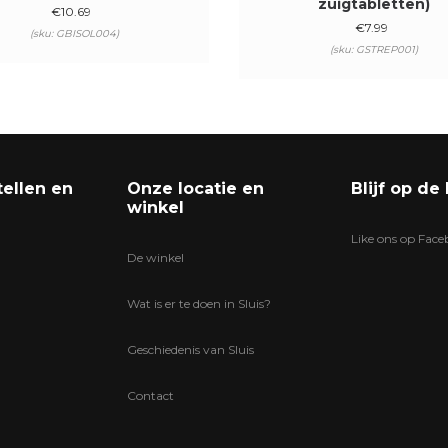
zuigtabletten)
€
10.69
€
7.99
(sku: GBISOL004)
(sku: GSTREP001)
tellen en
Onze locatie en
Blijf op de
winkel
Like ons op Fac
De winkel
Wat is er te doen in Sluis?
Geschiedenis van Sluis
Contact