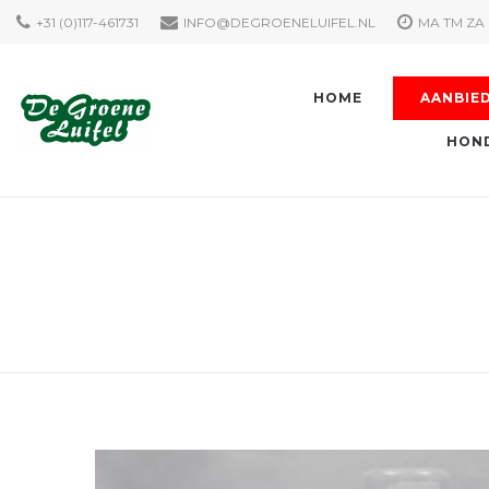
+31 (0)117-461731
INFO@DEGROENELUIFEL.NL
MA TM ZA 
HOME
AANBIE
HOND