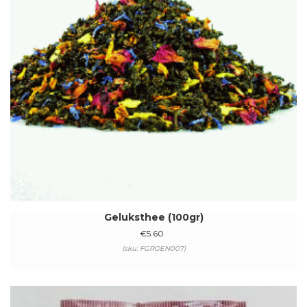
Geluksthee (100gr)
€
5.60
(sku: FGROEN007)