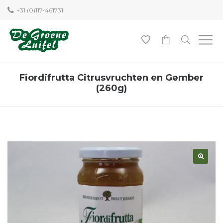
+31 (0)117-461731
0
Fiordifrutta Citrusvruchten en Gember
(260g)