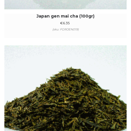
Japan gen mai cha (100gr)
€
6.35
(sku: FGROEN019)