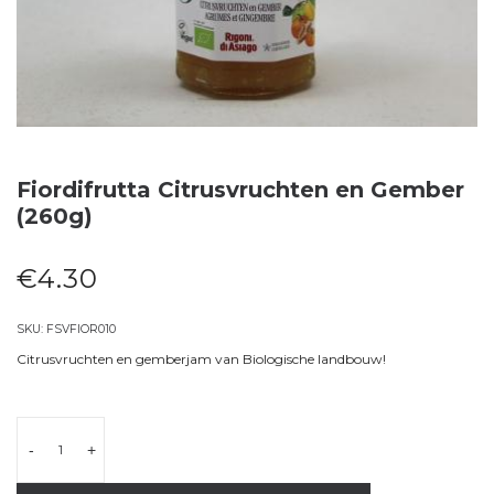
Fiordifrutta Citrusvruchten en Gember
(260g)
€
4.30
SKU:
FSVFIOR010
Citrusvruchten en gemberjam van Biologische landbouw!
-
+