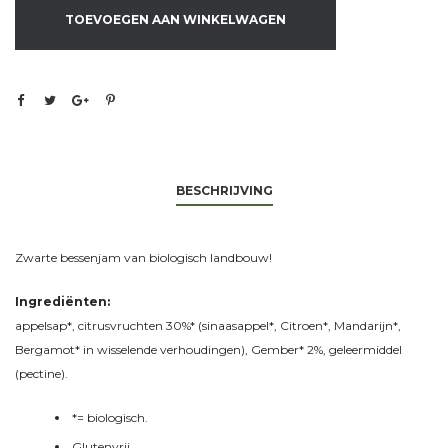
TOEVOEGEN AAN WINKELWAGEN
BESCHRIJVING
Zwarte bessenjam van biologisch landbouw!
Ingrediënten:
appelsap*, citrusvruchten 30%* (sinaasappel*, Citroen*, Mandarijn*,
Bergamot* in wisselende verhoudingen), Gember* 2%, geleermiddel
(pectine).
*= biologisch.
Glutenvrij.