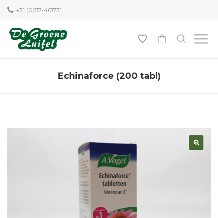
+31 (0)117-461731
0
Echinaforce (200 tabl)