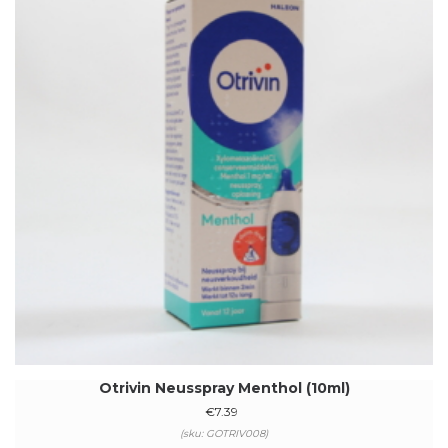
Otrivin Neusspray Menthol (10ml)
€
7.39
(sku: GOTRIV008)