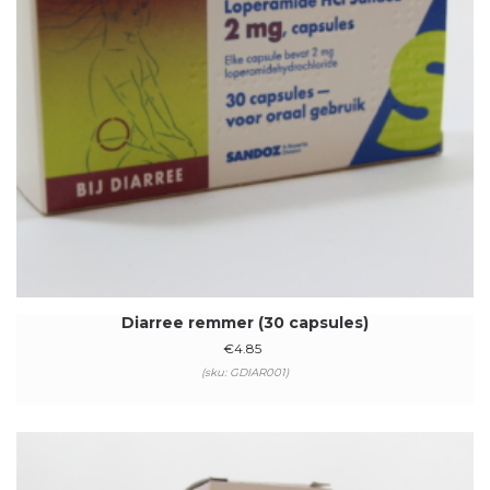
Diarree remmer (30 capsules)
€
4.85
(sku: GDIAR001)