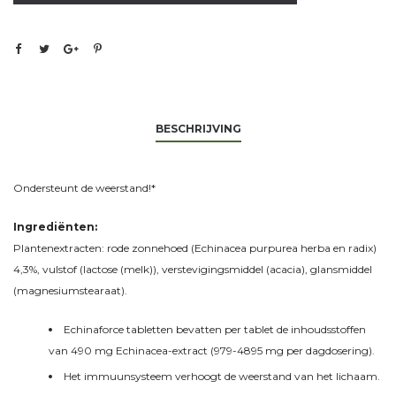
BESCHRIJVING
Ondersteunt de weerstand!*
Ingrediënten:
Plantenextracten: rode zonnehoed (Echinacea purpurea herba en radix)
4,3%, vulstof (lactose (melk)), verstevigingsmiddel (acacia), glansmiddel
(magnesiumstearaat).
Echinaforce tabletten bevatten per tablet de inhoudsstoffen
van 490 mg Echinacea-extract (979-4895 mg per dagdosering).
Het immuunsysteem verhoogt de weerstand van het lichaam.