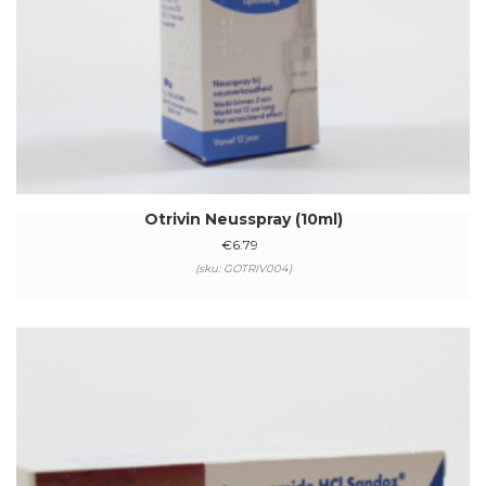
Otrivin Neusspray (10ml)
€
6.79
(sku: GOTRIV004)