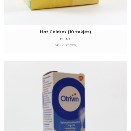
Hot Coldrex (10 zakjes)
€
9.49
(sku: GHOT001)