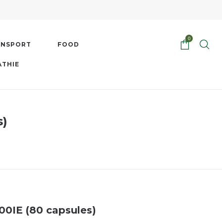
0
ENSPORT
FOOD
ATHIE
s)
00IE (80 capsules)