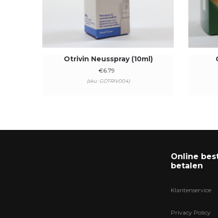
Otrivin Neusspray (10ml)
€
6.79
(sku: GOTRIV004)
Online bes
betalen
Klantenservice
Privacy Policy