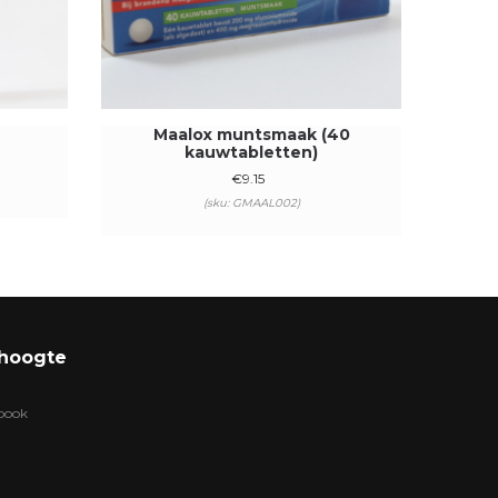
Maalox muntsmaak (40
kauwtabletten)
€
9.15
(sku: GMAAL002)
 hoogte
ebook