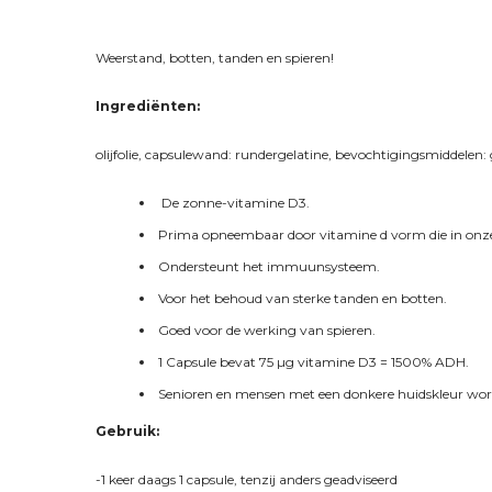
Weerstand, botten, tanden en spieren!
Ingrediënten:
olijfolie, capsulewand: rundergelatine, bevochtigingsmiddelen: g
De zonne-vitamine D3.
Prima opneembaar door vitamine d vorm die in onze 
Ondersteunt het immuunsysteem.
Voor het behoud van sterke tanden en botten.
Goed voor de werking van spieren.
1 Capsule bevat 75 µg vitamine D3 = 1500% ADH.
Senioren en mensen met een donkere huidskleur wor
Gebruik:
-1 keer daags 1 capsule, tenzij anders geadviseerd