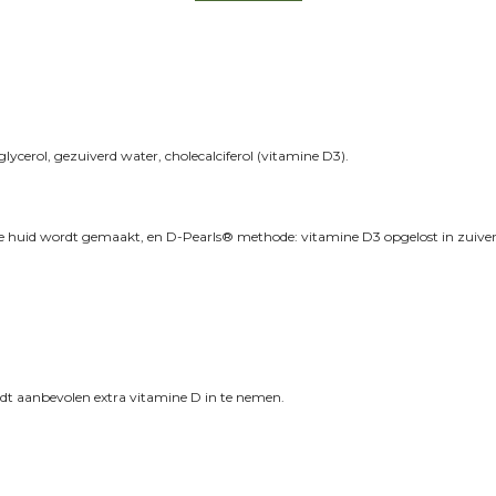
lycerol, gezuiverd water, cholecalciferol (vitamine D3).
huid wordt gemaakt, en D-Pearls® methode: vitamine D3 opgelost in zuivere o
dt aanbevolen extra vitamine D in te nemen.