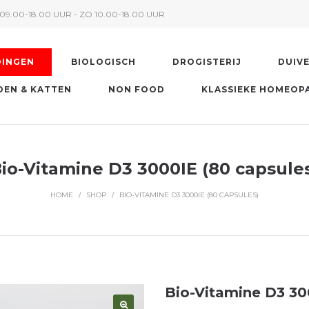
09.00-18.00 UUR - ZO 10.00-18.00 UUR
DINGEN
BIOLOGISCH
DROGISTERIJ
DUIV
EN & KATTEN
NON FOOD
KLASSIEKE HOMEOP
io-Vitamine D3 3000IE (80 capsule
HOME
/
SHOP
/
BIO-VITAMINE D3 3000IE (80 CAPSULES)
Bio-Vitamine D3 30