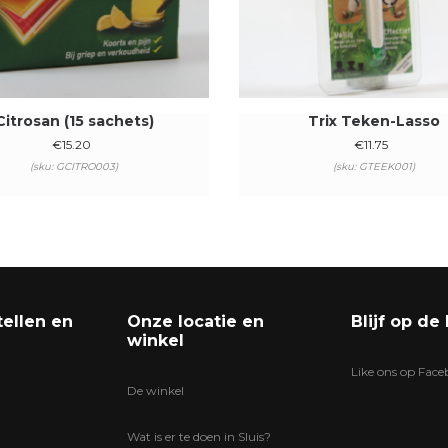
Citrosan (15 sachets)
Trix Teken-Lasso
€
15.20
€
11.75
(sku: GCITRO003)
(sku: GTEEK001)
tellen en
Onze locatie en
Blijf op de
winkel
Like ons op Fac
De winkel
Wat is er te doen in Sluis?