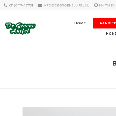
+31 (0)117-461731
INFO@DEGROENELUIFEL.NL
MA TM ZA 
HOME
AANBIE
HOND
B