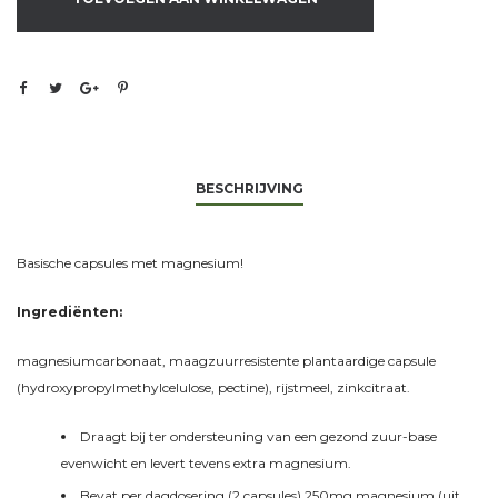
BESCHRIJVING
Basische capsules met magnesium!
Ingrediënten:
magnesiumcarbonaat, maagzuurresistente plantaardige capsule
(hydroxypropylmethylcelulose, pectine), rijstmeel, zinkcitraat.
Draagt bij ter ondersteuning van een gezond zuur-base
evenwicht en levert tevens extra magnesium.
Bevat per dagdosering (2 capsules) 250mg magnesium (uit