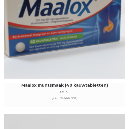
Maalox muntsmaak (40 kauwtabletten)
€
9.15
(sku: GMAAL002)