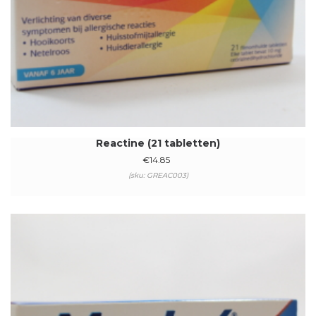
Reactine (21 tabletten)
€
14.85
(sku: GREAC003)