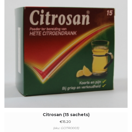
Citrosan (15 sachets)
€
15.20
(sku: GCITRO003)