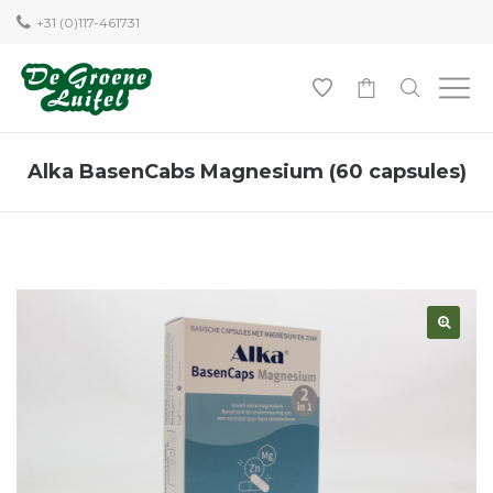
+31 (0)117-461731
0
Alka BasenCabs Magnesium (60 capsules)