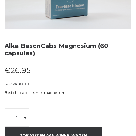
Alka BasenCabs Magnesium (60
capsules)
€
26.95
SKU:
VALKA010
Basische capsules met magnesium!
-
+
TOEVOEGEN AAN WINKELWAGEN