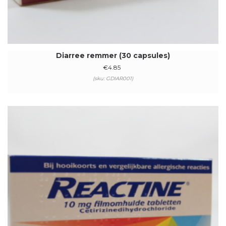
Diarree remmer (30 capsules)
€
4.85
(sku: GDIAR001)