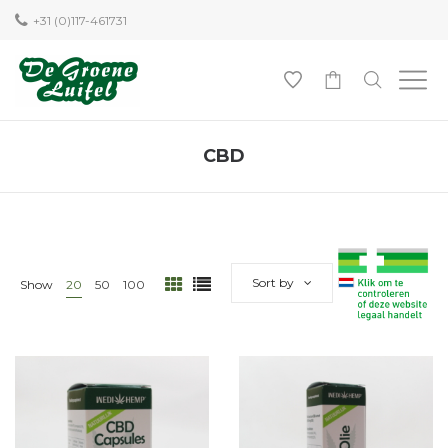
+31 (0)117-461731
0
CBD
Sort by
Show
20
50
100