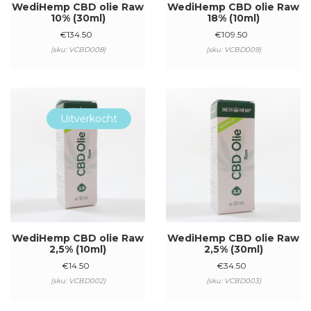
WediHemp CBD olie Raw
WediHemp CBD olie Raw
10% (30ml)
18% (10ml)
€
134.50
€
109.50
(sku: VCBD008)
(sku: VCBD009)
Uitverkocht
WediHemp CBD olie Raw
WediHemp CBD olie Raw
2,5% (10ml)
2,5% (30ml)
€
14.50
€
34.50
(sku: VCBD002)
(sku: VCBD003)