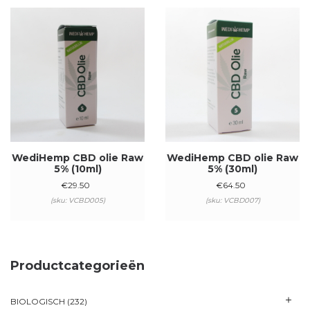
WediHemp CBD olie Raw
WediHemp CBD olie Raw
5% (10ml)
5% (30ml)
€
29.50
€
64.50
(sku: VCBD005)
(sku: VCBD007)
Productcategorieën
BIOLOGISCH
(232)