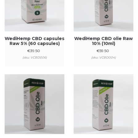
WediHemp CBD capsules
WediHemp CBD olie Raw
Raw 5% (60 capsules)
10% (10ml)
€
39.50
€
59.50
(sku: VCBD006)
(sku: VCBD004)